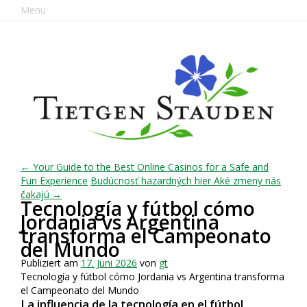
Menu
← Your Guide to the Best Online Casinos for a Safe and
Fun Experience
Budúcnosť hazardných hier Aké zmeny nás
čakajú →
Tecnología y fútbol cómo
Jordania vs Argentina
transforma el Campeonato
del Mundo
Publiziert am
17. Juni 2026
von
gt
Tecnología y fútbol cómo Jordania vs Argentina transforma
el Campeonato del Mundo
La influencia de la tecnología en el fútbol