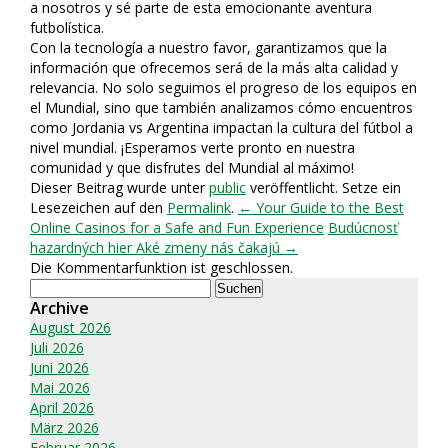
a nosotros y sé parte de esta emocionante aventura
futbolística.
Con la tecnología a nuestro favor, garantizamos que la
información que ofrecemos será de la más alta calidad y
relevancia. No solo seguimos el progreso de los equipos en
el Mundial, sino que también analizamos cómo encuentros
como Jordania vs Argentina impactan la cultura del fútbol a
nivel mundial. ¡Esperamos verte pronto en nuestra
comunidad y que disfrutes del Mundial al máximo!
Dieser Beitrag wurde unter
public
veröffentlicht. Setze ein
Lesezeichen auf den
Permalink
.
← Your Guide to the Best
Online Casinos for a Safe and Fun Experience
Budúcnosť
hazardných hier Aké zmeny nás čakajú →
Die Kommentarfunktion ist geschlossen.
Suchen
nach:
Archive
August 2026
Juli 2026
Juni 2026
Mai 2026
April 2026
März 2026
Februar 2026