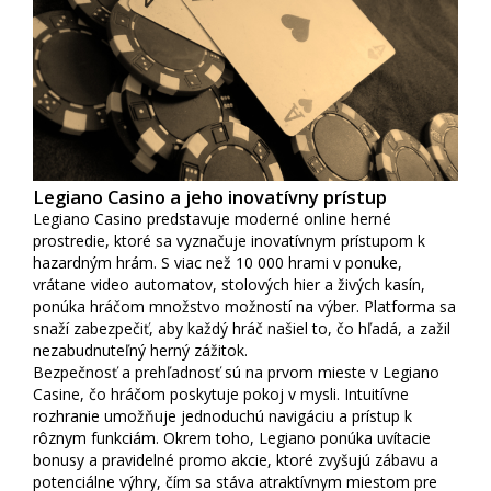
Legiano Casino a jeho inovatívny prístup
Legiano Casino predstavuje moderné online herné
prostredie, ktoré sa vyznačuje inovatívnym prístupom k
hazardným hrám. S viac než 10 000 hrami v ponuke,
vrátane video automatov, stolových hier a živých kasín,
ponúka hráčom množstvo možností na výber. Platforma sa
snaží zabezpečiť, aby každý hráč našiel to, čo hľadá, a zažil
nezabudnuteľný herný zážitok.
Bezpečnosť a prehľadnosť sú na prvom mieste v Legiano
Casine, čo hráčom poskytuje pokoj v mysli. Intuitívne
rozhranie umožňuje jednoduchú navigáciu a prístup k
rôznym funkciám. Okrem toho, Legiano ponúka uvítacie
bonusy a pravidelné promo akcie, ktoré zvyšujú zábavu a
potenciálne výhry, čím sa stáva atraktívnym miestom pre