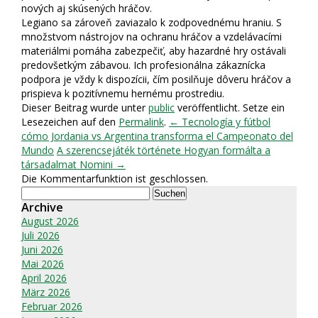
nových aj skúsených hráčov.
Legiano sa zároveň zaviazalo k zodpovednému hraniu. S
množstvom nástrojov na ochranu hráčov a vzdelávacími
materiálmi pomáha zabezpečiť, aby hazardné hry ostávali
predovšetkým zábavou. Ich profesionálna zákaznícka
podpora je vždy k dispozícii, čím posilňuje dôveru hráčov a
prispieva k pozitívnemu hernému prostrediu.
Dieser Beitrag wurde unter
public
veröffentlicht. Setze ein
Lesezeichen auf den
Permalink
.
← Tecnología y fútbol
cómo Jordania vs Argentina transforma el Campeonato del
Mundo
A szerencsejáték története Hogyan formálta a
társadalmat Nomini →
Die Kommentarfunktion ist geschlossen.
Suchen
nach:
Archive
August 2026
Juli 2026
Juni 2026
Mai 2026
April 2026
März 2026
Februar 2026