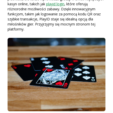
kasyn online, takich jak
playid login
, które oferują
różnorodne możliwości zabawy. Dzięki innowacyjnym
funkcjom, takim jak logowanie za pomocą kodu QR oraz
szybkie transakcje, PlayID staje się idealną opcją dla
miłośników gier. Przyjrzyjmy się mocnym stronom tej
platformy.