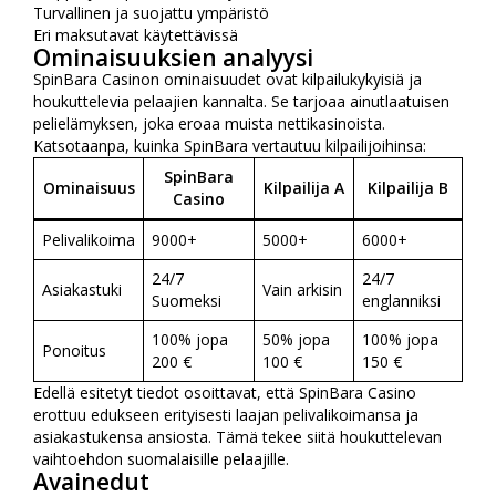
Turvallinen ja suojattu ympäristö
Eri maksutavat käytettävissä
Ominaisuuksien analyysi
SpinBara Casinon ominaisuudet ovat kilpailukykyisiä ja
houkuttelevia pelaajien kannalta. Se tarjoaa ainutlaatuisen
pelielämyksen, joka eroaa muista nettikasinoista.
Katsotaanpa, kuinka SpinBara vertautuu kilpailijoihinsa:
SpinBara
Ominaisuus
Kilpailija A
Kilpailija B
Casino
Pelivalikoima
9000+
5000+
6000+
24/7
24/7
Asiakastuki
Vain arkisin
Suomeksi
englanniksi
100% jopa
50% jopa
100% jopa
Ponoitus
200 €
100 €
150 €
Edellä esitetyt tiedot osoittavat, että SpinBara Casino
erottuu edukseen erityisesti laajan pelivalikoimansa ja
asiakastukensa ansiosta. Tämä tekee siitä houkuttelevan
vaihtoehdon suomalaisille pelaajille.
Avainedut