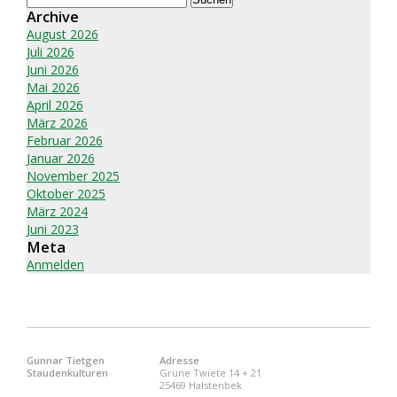
nach:
Archive
August 2026
Juli 2026
Juni 2026
Mai 2026
April 2026
März 2026
Februar 2026
Januar 2026
November 2025
Oktober 2025
März 2024
Juni 2023
Meta
Anmelden
Gunnar Tietgen
Adresse
Staudenkulturen
Grüne Twiete 14 + 21
25469 Halstenbek