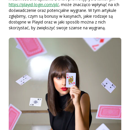
https://playid-login.com/pl/
, może znacząco wpłynąć na ich
doświadczenie oraz potencjalne wygrane. W tym artykule
zgłębimy, czym są bonusy w kasynach, jakie rodzaje są
dostępne w Playid oraz w jaki sposób można z nich
skorzystać, by zwiększyć swoje szanse na wygraną.