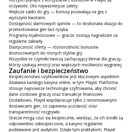
oczywiste. Oto najważniejsze zalety:
Większe saldo do gry — bonusy pozwalają na grę z
wyższymi kwotami.
Dostępność darmowych spinów — to doskonała okazja do
przetestowania gier bez ryzyka.
Programy lojalnościowe — gracze zostają nagradzani za
regularne zakłady.
Elastyczność oferty — różnorodność bonusów
dostosowanych do różnych stylów gry.
Wszystkie te czynniki tworzą zachęcający klimat dla graczy,
którzy szukają emocji oraz większych możliwości wygranej.
Zaufanie i bezpieczeństwo
Bezpieczeństwo użytkowników jest kluczowym aspektem
działania każdego kasyna online, w tym Playid. Platforma
stosuje najnowsze technologie szyfrowania, aby chronić
dane osobowe graczy oraz transakcje finansowe.
Dodatkowo, Playid współpracuje tylko z renomowanymi
dostawcami gier, co zapewnia uczciwość oraz
transparentność rozgrywki.
Gracze mogą czuć się bezpiecznie, wiedząc, że ich środki są
odpowiednio zabezpieczone, a kasyno regularnie
poddawane jest audytom. Dzięki tym praktykom, Playid