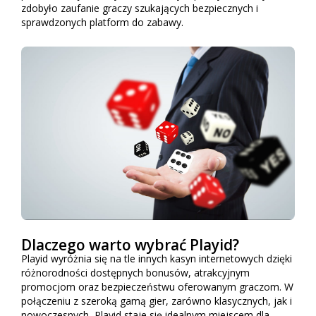
zdobyło zaufanie graczy szukających bezpiecznych i
sprawdzonych platform do zabawy.
Dlaczego warto wybrać Playid?
Playid wyróżnia się na tle innych kasyn internetowych dzięki
różnorodności dostępnych bonusów, atrakcyjnym
promocjom oraz bezpieczeństwu oferowanym graczom. W
połączeniu z szeroką gamą gier, zarówno klasycznych, jak i
nowoczesnych, Playid staje się idealnym miejscem dla