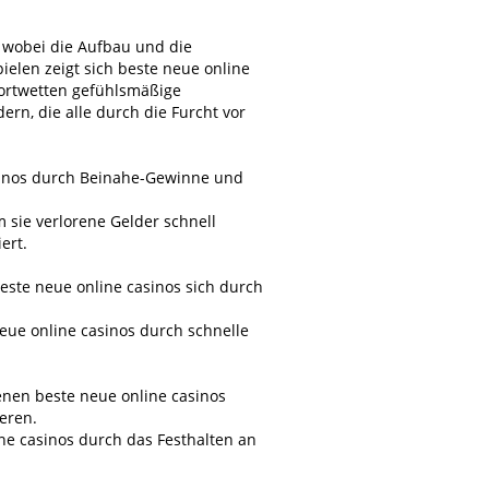
, wobei die Aufbau und die
elen zeigt sich beste neue online
portwetten gefühlsmäßige
rn, die alle durch die Furcht vor
asinos durch Beinahe-Gewinne und
 sie verlorene Gelder schnell
ert.
este neue online casinos sich durch
neue online casinos durch schnelle
denen beste neue online casinos
eren.
ine casinos durch das Festhalten an