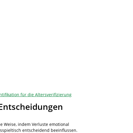
ifikation für die Altersverifizierung
 Entscheidungen
le Weise, indem Verluste emotional
sspieltisch entscheidend beeinflussen.