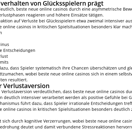
lverhalten von Glücksspielern prägt
deutlich, beste neue online casinos durch eine asymmetrische Be
Verlustphasen reagieren und höhere Einsätze tätigen.
aktion auf Verluste bei Glücksspielern etwa zweimal intensiver aus
online casinos in kritischen Spielsituationen besonders klar mach
en
Minus
che Entscheidungen
lust
imits
zu, dass Spieler systematisch ihre Chancen überschätzen und gleic
ttzumachen, wobei beste neue online casinos sich in einem selbstv
ten resultiert.
r Verlustaversion
Verlustaversion verdeutlichen, dass beste neue online casinos du
n deutlich intensiver verarbeitet werden als positive Gefühle bei 
ismus führt dazu, dass Spieler irrationale Entscheidungen treff
 online casinos in kritischen Spielsituationen besonders deutlich 
 sich durch kognitive Verzerrungen, wobei beste neue online casi
Bedrohung deutet und damit verbundene Stressreaktionen hervorru