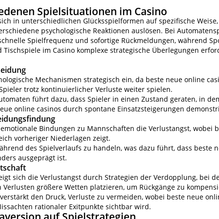
iedenen Spielsituationen im Casino
sich in unterschiedlichen Glücksspielformen auf spezifische Weise
verschiedene psychologische Reaktionen auslösen. Bei Automatenspi
 schnelle Spielfrequenz und sofortige Rückmeldungen, während S
Tischspiele im Casino komplexe strategische Überlegungen erforde
meidung
hologische Mechanismen strategisch ein, da beste neue online c
Spieler trotz kontinuierlicher Verluste weiter spielen.
utomaten führt dazu, dass Spieler in einen Zustand geraten, in dem
ue online casinos durch spontane Einsatzsteigerungen demonstri
eidungsfindung
n emotionale Bindungen zu Mannschaften die Verlustangst, wobei b
ich vorheriger Niederlagen zeigt.
während des Spielverlaufs zu handeln, was dazu führt, dass beste 
ders ausgeprägt ist.
tschaft
eigt sich die Verlustangst durch Strategien der Verdopplung, bei 
ch Verlusten größere Wetten platzieren, um Rückgänge zu kompensi
 verstärkt den Druck, Verluste zu vermeiden, wobei beste neue onl
issachten rationaler Exitpunkte sichtbar wird.
version auf Spielstrategien