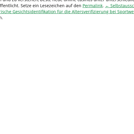
ffentlicht. Setze ein Lesezeichen auf den
Permalink
.
← Selbstaussc
ische Gesichtsidentifikation für die Altersverifizierung bei Sportw
n.