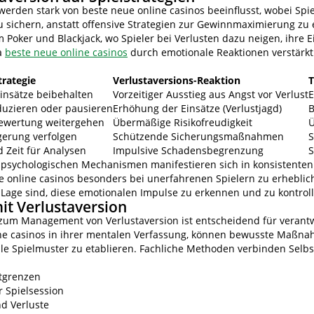
werden stark von beste neue online casinos beeinflusst, wobei Spie
u sichern, anstatt offensive Strategien zur Gewinnmaximierung zu 
m Poker und Blackjack, wo Spieler bei Verlusten dazu neigen, ihre E
a
beste neue online casinos
durch emotionale Reaktionen verstärkt
trategie
Verlustaversions-Reaktion
T
insätze beibehalten
Vorzeitiger Ausstieg aus Angst vor Verlust
E
duzieren oder pausieren
Erhöhung der Einsätze (Verlustjagd)
B
Bewertung weitergehen
Übermäßige Risikofreudigkeit
Ü
gerung verfolgen
Schützende Sicherungsmaßnahmen
S
 Zeit für Analysen
Impulsive Schadensbegrenzung
S
 psychologischen Mechanismen manifestieren sich in konsistent
e online casinos besonders bei unerfahrenen Spielern zu erheblic
 Lage sind, diese emotionalen Impulse zu erkennen und zu kontroll
 Verlustaversion
 zum Management von Verlustaversion ist entscheidend für verant
nline casinos in ihrer mentalen Verfassung, können bewusste Maßn
le Spielmuster zu etablieren. Fachliche Methoden verbinden Selbst
stgrenzen
 Spielsession
d Verluste