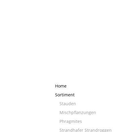
Home
Sortiment
Stauden
Mischpflanzungen
Phragmites
Strandhafer Strandroggen