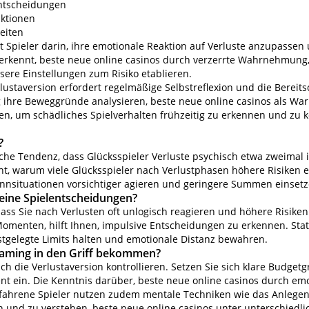
Entscheidungen
ktionen
eiten
t Spieler darin, ihre emotionale Reaktion auf Verluste anzupass
erkennt, beste neue online casinos durch verzerrte Wahrnehmung, 
ere Einstellungen zum Risiko etablieren.
lustaversion erfordert regelmäßige Selbstreflexion und die Bereit
ig ihre Beweggründe analysieren, beste neue online casinos als W
en, um schädliches Spielverhalten frühzeitig zu erkennen und zu k
?
ische Tendenz, dass Glücksspieler Verluste psychisch etwa zweimal 
t, warum viele Glücksspieler nach Verlustphasen höhere Risiken e
nsituationen vorsichtiger agieren und geringere Summen einsetz
meine Spielentscheidungen?
dass Sie nach Verlusten oft unlogisch reagieren und höhere Risike
Momenten, hilft Ihnen, impulsive Entscheidungen zu erkennen. Stat
festgelegte Limits halten und emotionale Distanz bewahren.
aming in den Griff bekommen?
sich die Verlustaversion kontrollieren. Setzen Sie sich klare Budge
ent ein. Die Kenntnis darüber, beste neue online casinos durch emo
rfahrene Spieler nutzen zudem mentale Techniken wie das Anlegen 
en und zu verstehen, beste neue online casinos unter unterschied