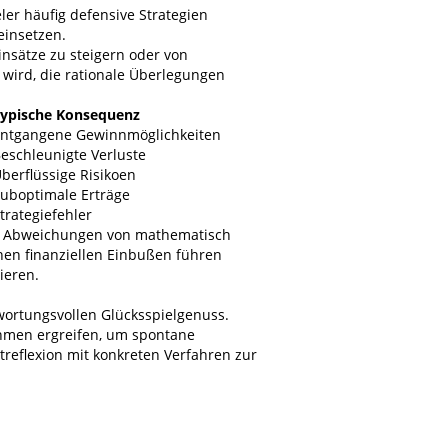
ler häufig defensive Strategien
einsetzen.
insätze zu steigern oder von
 wird, die rationale Überlegungen
ypische Konsequenz
ntgangene Gewinnmöglichkeiten
eschleunigte Verluste
berflüssige Risikoen
uboptimale Erträge
trategiefehler
en Abweichungen von mathematisch
hen finanziellen Einbußen führen
ieren.
wortungsvollen Glücksspielgenuss.
ahmen ergreifen, um spontane
reflexion mit konkreten Verfahren zur