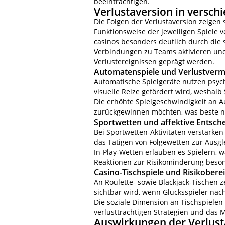
beeinträchtigen.
Verlustaversion in versch
Die Folgen der Verlustaversion zeigen 
Funktionsweise der jeweiligen Spiele 
casinos besonders deutlich durch die
Verbindungen zu Teams aktivieren und 
Verlustereignissen geprägt werden.
Automatenspiele und Verlustver
Automatische Spielgeräte nutzen psyc
visuelle Reize gefördert wird, weshalb 
Die erhöhte Spielgeschwindigkeit an A
zurückgewinnen möchten, was beste ne
Sportwetten und affektive Entsch
Bei Sportwetten-Aktivitäten verstärke
das Tätigen von Folgewetten zur Ausgle
In-Play-Wetten erlauben es Spielern, 
Reaktionen zur Risikominderung beson
Casino-Tischspiele und Risikoberei
An Roulette- sowie Blackjack-Tischen z
sichtbar wird, wenn Glücksspieler na
Die soziale Dimension an Tischspielen
verlustträchtigen Strategien und das M
Auswirkungen der Verlusta