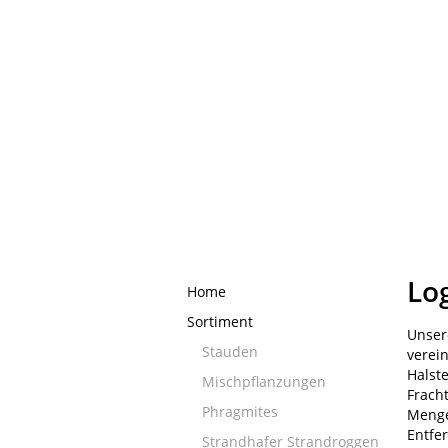
Log
Home
Sortiment
Unser
Stauden
verei
Halst
Mischpflanzungen
Frach
Phragmites
Menge
Entfe
Strandhafer Strandroggen