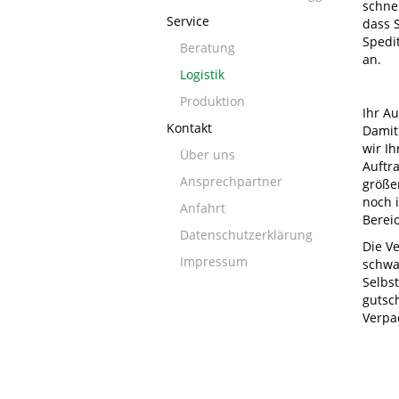
schnel
Service
dass 
Spedi
Beratung
an.
Logistik
Produktion
Ihr Au
Kontakt
Damit
wir I
Über uns
Auftr
Ansprechpartner
größe
noch 
Anfahrt
Berei
Datenschutzerklärung
Die V
Impressum
schwa
Selbs
gutsc
Verpa