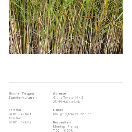
Gunnar Tietgen
Adresse
Staudenkulturen
Grüne Twiete 14 + 21
25469 Halstenbek
Telefon
E-mail
04101 - 473411
mail@tietgen-stauden.de
Telefax
04101 - 473412
Bürozeiten
Montag - Freitag
7.00 - 16.00 Uhr