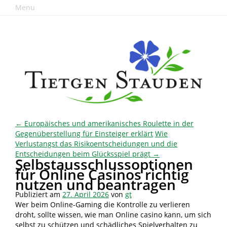
Menu
← Europäisches und amerikanisches Roulette in der
Gegenüberstellung für Einsteiger erklärt
Wie
Verlustangst das Risikoentscheidungen und die
Entscheidungen beim Glücksspiel prägt →
Selbstausschlussoptionen
für Online Casinos richtig
nutzen und beantragen
Publiziert am
27. April 2026
von
gt
Wer beim Online-Gaming die Kontrolle zu verlieren
droht, sollte wissen, wie man Online casino kann, um sich
selbst zu schützen und schädliches Spielverhalten zu