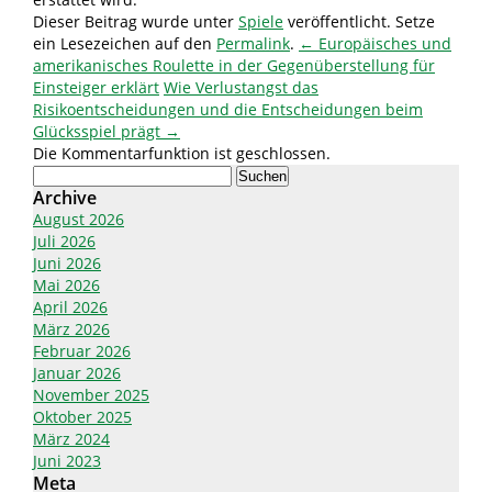
Dieser Beitrag wurde unter
Spiele
veröffentlicht. Setze
ein Lesezeichen auf den
Permalink
.
← Europäisches und
amerikanisches Roulette in der Gegenüberstellung für
Einsteiger erklärt
Wie Verlustangst das
Risikoentscheidungen und die Entscheidungen beim
Glücksspiel prägt →
Die Kommentarfunktion ist geschlossen.
Suchen
nach:
Archive
August 2026
Juli 2026
Juni 2026
Mai 2026
April 2026
März 2026
Februar 2026
Januar 2026
November 2025
Oktober 2025
März 2024
Juni 2023
Meta