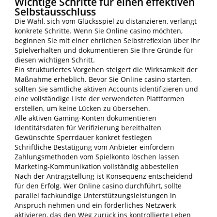
Wichtige Schritte für einen effektiven
Selbstausschluss
Die Wahl, sich vom Glücksspiel zu distanzieren, verlangt
konkrete Schritte. Wenn Sie Online casino möchten,
beginnen Sie mit einer ehrlichen Selbstreflexion über Ihr
Spielverhalten und dokumentieren Sie Ihre Gründe für
diesen wichtigen Schritt.
Ein strukturiertes Vorgehen steigert die Wirksamkeit der
Maßnahme erheblich. Bevor Sie Online casino starten,
sollten Sie sämtliche aktiven Accounts identifizieren und
eine vollständige Liste der verwendeten Plattformen
erstellen, um keine Lücken zu übersehen.
Alle aktiven Gaming-Konten dokumentieren
Identitätsdaten für Verifizierung bereithalten
Gewünschte Sperrdauer konkret festlegen
Schriftliche Bestätigung vom Anbieter einfordern
Zahlungsmethoden vom Spielkonto löschen lassen
Marketing-Kommunikation vollständig abbestellen
Nach der Antragstellung ist Konsequenz entscheidend
für den Erfolg. Wer Online casino durchführt, sollte
parallel fachkundige Unterstützungsleistungen in
Anspruch nehmen und ein förderliches Netzwerk
aktivieren, das den Weg zurück ins kontrollierte Leben