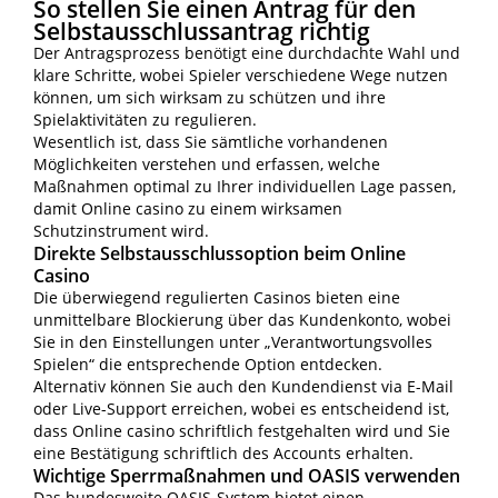
So stellen Sie einen Antrag für den
Selbstausschlussantrag richtig
Der Antragsprozess benötigt eine durchdachte Wahl und
klare Schritte, wobei Spieler verschiedene Wege nutzen
können, um sich wirksam zu schützen und ihre
Spielaktivitäten zu regulieren.
Wesentlich ist, dass Sie sämtliche vorhandenen
Möglichkeiten verstehen und erfassen, welche
Maßnahmen optimal zu Ihrer individuellen Lage passen,
damit Online casino zu einem wirksamen
Schutzinstrument wird.
Direkte Selbstausschlussoption beim Online
Casino
Die überwiegend regulierten Casinos bieten eine
unmittelbare Blockierung über das Kundenkonto, wobei
Sie in den Einstellungen unter „Verantwortungsvolles
Spielen“ die entsprechende Option entdecken.
Alternativ können Sie auch den Kundendienst via E-Mail
oder Live-Support erreichen, wobei es entscheidend ist,
dass Online casino schriftlich festgehalten wird und Sie
eine Bestätigung schriftlich des Accounts erhalten.
Wichtige Sperrmaßnahmen und OASIS verwenden
Das bundesweite OASIS-System bietet einen