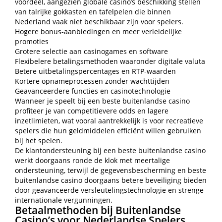
voordeel, aangezien globale casino’s beschikking stellen
van talrijke gokkasten en tafelpelen die binnen
Nederland vaak niet beschikbaar zijn voor spelers.
Hogere bonus-aanbiedingen en meer verleidelijke
promoties
Grotere selectie aan casinogames en software
Flexibelere betalingsmethoden waaronder digitale valuta
Betere uitbetalingspercentages en RTP-waarden
Kortere opnameprocessen zonder wachttijden
Geavanceerdere functies en casinotechnologie
Wanneer je speelt bij een beste buitenlandse casino
profiteer je van competitievere odds en lagere
inzetlimieten, wat vooral aantrekkelijk is voor recreatieve
spelers die hun geldmiddelen efficiënt willen gebruiken
bij het spelen.
De klantondersteuning bij een beste buitenlandse casino
werkt doorgaans ronde de klok met meertalige
ondersteuning, terwijl de gegevensbescherming en beste
buitenlandse casino doorgaans betere beveiliging bieden
door geavanceerde versleutelingstechnologie en strenge
internationale vergunningen.
Betaalmethoden bij Buitenlandse
Casino’s voor Nederlandse Spelers