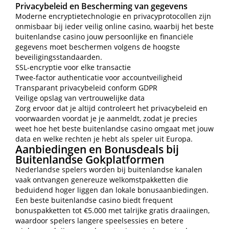
Privacybeleid en Bescherming van gegevens
Moderne encryptietechnologie en privacyprotocollen zijn
onmisbaar bij ieder veilig online casino, waarbij het beste
buitenlandse casino jouw persoonlijke en financiële
gegevens moet beschermen volgens de hoogste
beveiligingsstandaarden.
SSL-encryptie voor elke transactie
Twee-factor authenticatie voor accountveiligheid
Transparant privacybeleid conform GDPR
Veilige opslag van vertrouwelijke data
Zorg ervoor dat je altijd controleert het privacybeleid en
voorwaarden voordat je je aanmeldt, zodat je precies
weet hoe het beste buitenlandse casino omgaat met jouw
data en welke rechten je hebt als speler uit Europa.
Aanbiedingen en Bonusdeals bij
Buitenlandse Gokplatformen
Nederlandse spelers worden bij buitenlandse kanalen
vaak ontvangen genereuze welkomstpakketten die
beduidend hoger liggen dan lokale bonusaanbiedingen.
Een beste buitenlandse casino biedt frequent
bonuspakketten tot €5.000 met talrijke gratis draaiingen,
waardoor spelers langere speelsessies en betere