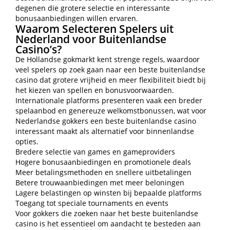
degenen die grotere selectie en interessante
bonusaanbiedingen willen ervaren.
Waarom Selecteren Spelers uit
Nederland voor Buitenlandse
Casino’s?
De Hollandse gokmarkt kent strenge regels, waardoor
veel spelers op zoek gaan naar een beste buitenlandse
casino dat grotere vrijheid en meer flexibiliteit biedt bij
het kiezen van spellen en bonusvoorwaarden.
Internationale platforms presenteren vaak een breder
spelaanbod en genereuze welkomstbonussen, wat voor
Nederlandse gokkers een beste buitenlandse casino
interessant maakt als alternatief voor binnenlandse
opties.
Bredere selectie van games en gameproviders
Hogere bonusaanbiedingen en promotionele deals
Meer betalingsmethoden en snellere uitbetalingen
Betere trouwaanbiedingen met meer beloningen
Lagere belastingen op winsten bij bepaalde platforms
Toegang tot speciale tournaments en events
Voor gokkers die zoeken naar het beste buitenlandse
casino is het essentieel om aandacht te besteden aan