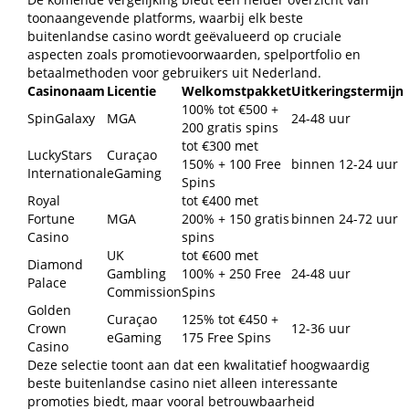
toonaangevende platforms, waarbij elk beste
buitenlandse casino wordt geëvalueerd op cruciale
aspecten zoals promotievoorwaarden, spelportfolio en
betaalmethoden voor gebruikers uit Nederland.
Casinonaam
Licentie
Welkomstpakket
Uitkeringstermijn
100% tot €500 +
SpinGalaxy
MGA
24-48 uur
200 gratis spins
tot €300 met
LuckyStars
Curaçao
150% + 100 Free
binnen 12-24 uur
International
eGaming
Spins
Royal
tot €400 met
Fortune
MGA
200% + 150 gratis
binnen 24-72 uur
Casino
spins
UK
tot €600 met
Diamond
Gambling
100% + 250 Free
24-48 uur
Palace
Commission
Spins
Golden
Curaçao
125% tot €450 +
Crown
12-36 uur
eGaming
175 Free Spins
Casino
Deze selectie toont aan dat een kwalitatief hoogwaardig
beste buitenlandse casino niet alleen interessante
promoties biedt, maar vooral betrouwbaarheid