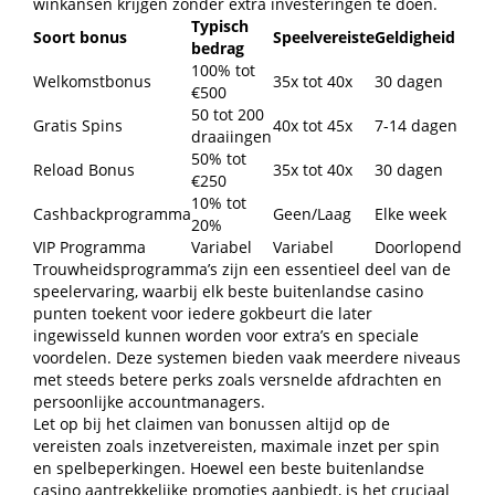
winkansen krijgen zonder extra investeringen te doen.
Typisch
Soort bonus
Speelvereiste
Geldigheid
bedrag
100% tot
Welkomstbonus
35x tot 40x
30 dagen
€500
50 tot 200
Gratis Spins
40x tot 45x
7-14 dagen
draaiingen
50% tot
Reload Bonus
35x tot 40x
30 dagen
€250
10% tot
Cashbackprogramma
Geen/Laag
Elke week
20%
VIP Programma
Variabel
Variabel
Doorlopend
Trouwheidsprogramma’s zijn een essentieel deel van de
speelervaring, waarbij elk beste buitenlandse casino
punten toekent voor iedere gokbeurt die later
ingewisseld kunnen worden voor extra’s en speciale
voordelen. Deze systemen bieden vaak meerdere niveaus
met steeds betere perks zoals versnelde afdrachten en
persoonlijke accountmanagers.
Let op bij het claimen van bonussen altijd op de
vereisten zoals inzetvereisten, maximale inzet per spin
en spelbeperkingen. Hoewel een beste buitenlandse
casino aantrekkelijke promoties aanbiedt, is het cruciaal