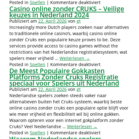
tafels:
für
Posted in
Spellen
|
Kommentare deaktiviert
Casino online zonder CRUKS – Veilige
Complete
De
keuzes in Nederland 2024
gids
Topkwaliteit
Casino
Publiziert am
22. April 2026
von
gt
Zonder
Increasingly more Dutch players zoeken naar alternatives
Cruks
to traditionele online casino’s, waarbij casino online
Nederland:
zonder Cruks een populaire keuze proves to be. Deze
Volledige
services provide access to casino games without the
Gids
restrictions van het Nederlandse registratiesysteem, wat
voor
spelers meer vrijheid …
Weiterlesen
→
2024
für
Posted in
Spellen
|
Kommentare deaktiviert
De Meest Populaire Gokkasten
Casino
Platforms Zonder Cruks Registratie
online
speciaal voor Spelers uit Nederland
zonder
CRUKS
Publiziert am
22. April 2026
von
gt
–
Nederlandse spelers zoeken steeds vaker naar
Veilige
alternatieven buiten het Cruks-systeem, waarbij beste
keuzes
online casino zonder cruks een populaire optie blijft voor
in
wie meer vrijheid en flexibiliteit wil bij online gokken.
Nederland
Waarom opteren voor een internet gokplatform zonder
2024
Cruks? Veel Nederlandse …
Weiterlesen
→
für
Posted in
Spellen
|
Kommentare deaktiviert
Waarom Nederlandse spelers
De