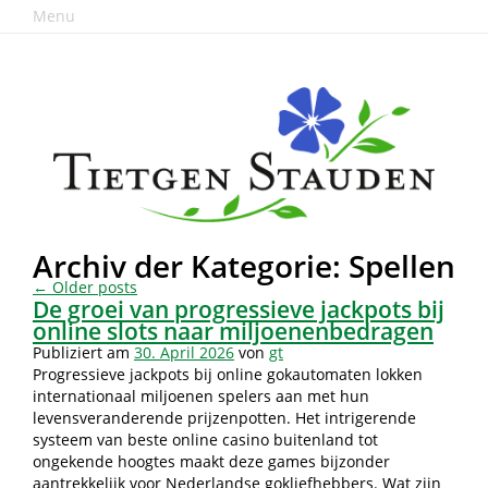
Menu
Archiv der Kategorie: Spellen
← Older posts
De groei van progressieve jackpots bij
online slots naar miljoenenbedragen
Publiziert am
30. April 2026
von
gt
Progressieve jackpots bij online gokautomaten lokken
internationaal miljoenen spelers aan met hun
levensveranderende prijzenpotten. Het intrigerende
systeem van beste online casino buitenland tot
ongekende hoogtes maakt deze games bijzonder
aantrekkelijk voor Nederlandse gokliefhebbers. Wat zijn