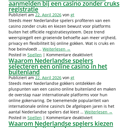
aanmelden bij een casino zonder cruks
Meest
registratie
Populaire
Online
Publiziert am
22. April 2026
von
gt
Casino’s
Steeds meer Nederlandse spelers profiteren van een
Buitenland
casino zonder cruks en kiezen bewust voor platforms
voor
buiten het officiële registratiesysteem. Deze trend
Spelers
weerspiegelt een groeiende behoefte aan meer vrijheid,
uit
privacy en flexibiliteit bij online gokken. Wat is cruks en
Nederland
hoe beinvloedt …
Weiterlesen
→
in
für
Posted in
Spellen
|
Kommentare deaktiviert
Waarom Nederlandse spelers
2024
Waarom
selecteren een online casino in het
Nederlandse
buitenland
spelers
zich
Publiziert am
22. April 2026
von
gt
aanmelden
Steeds meer Nederlandse gokkers ontdekken de
bij
pluspunten van een casino online buitenland en maken
een
de overstap naar internationale platforms voor hun
casino
online gokervaring. De toenemende populariteit van
zonder
internationale online casino’s De afgelopen jaren is het
cruks
aantal Nederlandse spelers dat kiest …
Weiterlesen
→
registratie
für
Posted in
Spellen
|
Kommentare deaktiviert
Waarom Nederlandse spelers kiezen
Waarom