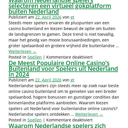
selecteren een virtueel gokplatform
Meest
buiten Nederland
Populaire
Gokkasten
Publiziert am
22. April 2026
von
gt
Platforms
Steeds meer spelers ervaren de pluspunten van een
Zonder
casino buitenland en kiezen bewust de optie om buiten
Cruks
de landsgrenzen te gamen. Deze trend is niet toevallig,
Registratie
maar het gevolg van mooie bonusaanbiedingen, een
speciaal
groter spelaanbod en grotere vrijheid die buitenlandse …
voor
Weiterlesen
→
Spelers
für
Posted in
Spellen
|
Kommentare deaktiviert
De Meest Populaire Online Casino’s
uit
Waarom
Buitenland voor Spelers uit Nederland
Nederland
Nederlandse
in 2024
spelers
selecteren
Publiziert am
22. April 2026
von
gt
een
Nederlandse spelers zijn steeds meer op zoek naar beste
virtueel
online casino buitenland om te genieten van een breder
gokplatform
spelaanbod, hogere bonussen en gunstiger condities dan
buiten
binnenlandse platforms aanbieden. Waarom kiezen
Nederland
spelers uit Nederland voor buitenlandse online casino’s?
Nederlandse spelers ontdekken …
Weiterlesen
→
für
Posted in
Spellen
|
Kommentare deaktiviert
Waarom Nederlandse spelers zich
De