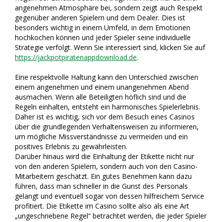
angenehmen Atmosphäre bei, sondern zeigt auch Respekt
gegenüber anderen Spielern und dem Dealer. Dies ist
besonders wichtig in einem Umfeld, in dem Emotionen
hochkochen können und jeder Spieler seine individuelle
Strategie verfolgt. Wenn Sie interessiert sind, klicken Sie auf
https://jackpotpiratenappdownload.de
.
Eine respektvolle Haltung kann den Unterschied zwischen
einem angenehmen und einem unangenehmen Abend
ausmachen. Wenn alle Beteiligten höflich sind und die
Regeln einhalten, entsteht ein harmonisches Spielerlebnis.
Daher ist es wichtig, sich vor dem Besuch eines Casinos
über die grundlegenden Verhaltensweisen zu informieren,
um mögliche Missverständnisse zu vermeiden und ein
positives Erlebnis zu gewährleisten.
Darüber hinaus wird die Einhaltung der Etikette nicht nur
von den anderen Spielern, sondern auch von den Casino-
Mitarbeitern geschätzt. Ein gutes Benehmen kann dazu
führen, dass man schneller in die Gunst des Personals
gelangt und eventuell sogar von dessen hilfreichem Service
profitiert. Die Etikette im Casino sollte also als eine Art
„ungeschriebene Regel“ betrachtet werden, die jeder Spieler