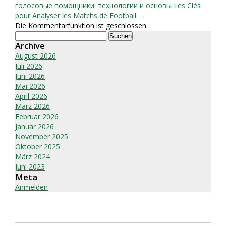
голосовые помощники: технологии и основы
Les Clés
pour Analyser les Matchs de Football →
Die Kommentarfunktion ist geschlossen.
Suchen
nach:
Archive
August 2026
Juli 2026
Juni 2026
Mai 2026
April 2026
März 2026
Februar 2026
Januar 2026
November 2025
Oktober 2025
März 2024
Juni 2023
Meta
Anmelden