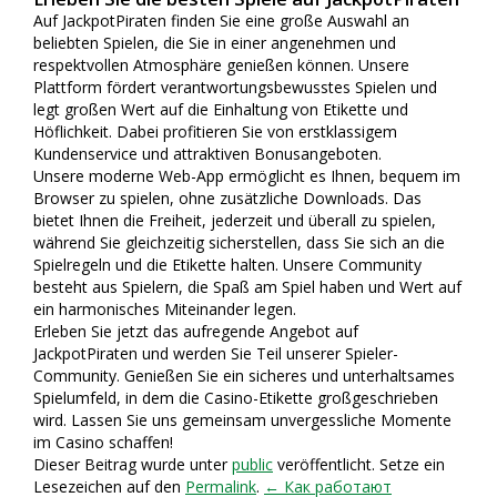
Auf JackpotPiraten finden Sie eine große Auswahl an
beliebten Spielen, die Sie in einer angenehmen und
respektvollen Atmosphäre genießen können. Unsere
Plattform fördert verantwortungsbewusstes Spielen und
legt großen Wert auf die Einhaltung von Etikette und
Höflichkeit. Dabei profitieren Sie von erstklassigem
Kundenservice und attraktiven Bonusangeboten.
Unsere moderne Web-App ermöglicht es Ihnen, bequem im
Browser zu spielen, ohne zusätzliche Downloads. Das
bietet Ihnen die Freiheit, jederzeit und überall zu spielen,
während Sie gleichzeitig sicherstellen, dass Sie sich an die
Spielregeln und die Etikette halten. Unsere Community
besteht aus Spielern, die Spaß am Spiel haben und Wert auf
ein harmonisches Miteinander legen.
Erleben Sie jetzt das aufregende Angebot auf
JackpotPiraten und werden Sie Teil unserer Spieler-
Community. Genießen Sie ein sicheres und unterhaltsames
Spielumfeld, in dem die Casino-Etikette großgeschrieben
wird. Lassen Sie uns gemeinsam unvergessliche Momente
im Casino schaffen!
Dieser Beitrag wurde unter
public
veröffentlicht. Setze ein
Lesezeichen auf den
Permalink
.
← Как работают