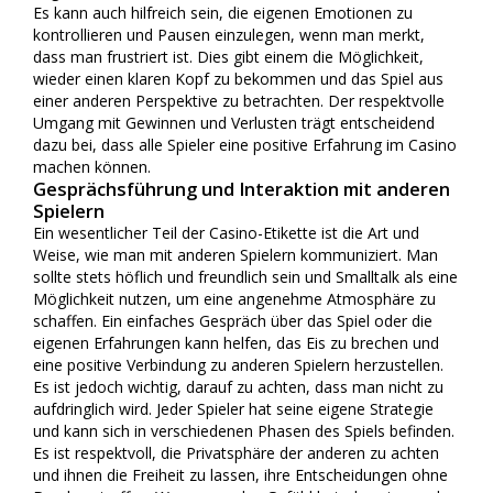
Es kann auch hilfreich sein, die eigenen Emotionen zu
kontrollieren und Pausen einzulegen, wenn man merkt,
dass man frustriert ist. Dies gibt einem die Möglichkeit,
wieder einen klaren Kopf zu bekommen und das Spiel aus
einer anderen Perspektive zu betrachten. Der respektvolle
Umgang mit Gewinnen und Verlusten trägt entscheidend
dazu bei, dass alle Spieler eine positive Erfahrung im Casino
machen können.
Gesprächsführung und Interaktion mit anderen
Spielern
Ein wesentlicher Teil der Casino-Etikette ist die Art und
Weise, wie man mit anderen Spielern kommuniziert. Man
sollte stets höflich und freundlich sein und Smalltalk als eine
Möglichkeit nutzen, um eine angenehme Atmosphäre zu
schaffen. Ein einfaches Gespräch über das Spiel oder die
eigenen Erfahrungen kann helfen, das Eis zu brechen und
eine positive Verbindung zu anderen Spielern herzustellen.
Es ist jedoch wichtig, darauf zu achten, dass man nicht zu
aufdringlich wird. Jeder Spieler hat seine eigene Strategie
und kann sich in verschiedenen Phasen des Spiels befinden.
Es ist respektvoll, die Privatsphäre der anderen zu achten
und ihnen die Freiheit zu lassen, ihre Entscheidungen ohne