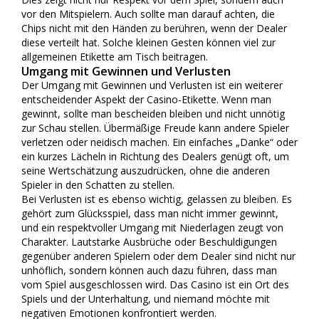
vor den Mitspielern. Auch sollte man darauf achten, die
Chips nicht mit den Händen zu berühren, wenn der Dealer
diese verteilt hat. Solche kleinen Gesten können viel zur
allgemeinen Etikette am Tisch beitragen.
Umgang mit Gewinnen und Verlusten
Der Umgang mit Gewinnen und Verlusten ist ein weiterer
entscheidender Aspekt der Casino-Etikette. Wenn man
gewinnt, sollte man bescheiden bleiben und nicht unnötig
zur Schau stellen. Übermäßige Freude kann andere Spieler
verletzen oder neidisch machen. Ein einfaches „Danke“ oder
ein kurzes Lächeln in Richtung des Dealers genügt oft, um
seine Wertschätzung auszudrücken, ohne die anderen
Spieler in den Schatten zu stellen.
Bei Verlusten ist es ebenso wichtig, gelassen zu bleiben. Es
gehört zum Glücksspiel, dass man nicht immer gewinnt,
und ein respektvoller Umgang mit Niederlagen zeugt von
Charakter. Lautstarke Ausbrüche oder Beschuldigungen
gegenüber anderen Spielern oder dem Dealer sind nicht nur
unhöflich, sondern können auch dazu führen, dass man
vom Spiel ausgeschlossen wird. Das Casino ist ein Ort des
Spiels und der Unterhaltung, und niemand möchte mit
negativen Emotionen konfrontiert werden.