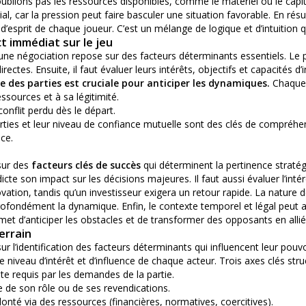
blions pas les ressources disponibles, comme le matériel ou le capital :
cial, car la pression peut faire basculer une situation favorable. En ré
t d’esprit de chaque joueur. C’est un mélange de logique et d’intuition 
t immédiat sur le jeu
une négociation repose sur des facteurs déterminants essentiels. Le pr
rectes. Ensuite, il faut évaluer leurs intérêts, objectifs et capacités d’i
e des parties est cruciale pour anticiper les dynamiques.
Chaque 
ssources et à sa légitimité.
onflit perdu dès le départ.
 parties et leur niveau de confiance mutuelle sont des clés de compréhen
ace.
sur des
facteurs clés de succès
qui déterminent la pertinence stratég
cte son impact sur les décisions majeures. Il faut aussi évaluer l’intér
tion, tandis qu’un investisseur exigera un retour rapide. La nature de
rofondément la dynamique. Enfin, le contexte temporel et légal peut a
ermet d’anticiper les obstacles et de transformer des opposants en allié
errain
r l’identification des facteurs déterminants qui influencent leur pouvoi
e niveau d’intérêt et d’influence de chaque acteur. Trois axes clés stru
te requis par les demandes de la partie.
e de son rôle ou de ses revendications.
lonté via des ressources (financières, normatives, coercitives).