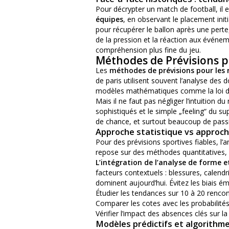
Pour décrypter un match de football, il e
équipes
, en observant le placement initia
pour récupérer le ballon après une perte, 
de la pression et la réaction aux événem
compréhension plus fine du jeu.
Méthodes de Prévisions p
Les
méthodes de prévisions pour les 
de paris utilisent souvent l’analyse des
modèles mathématiques comme la loi de
Mais il ne faut pas négliger l’intuition 
sophistiqués et le simple „feeling“ du sup
de chance, et surtout beaucoup de pass
Approche statistique vs approche
Pour des prévisions sportives fiables, l
repose sur des méthodes quantitatives, 
L’intégration de l’analyse de forme e
facteurs contextuels : blessures, calen
dominent aujourd’hui. Évitez les biais é
Étudier les tendances sur 10 à 20 rencon
Comparer les cotes avec les probabilités
Vérifier l’impact des absences clés sur l
Modèles prédictifs et algorithme