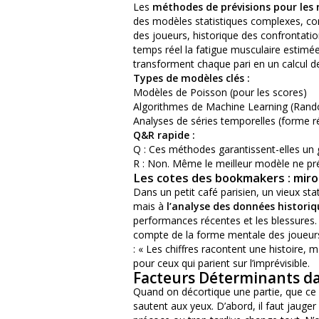
Les
méthodes de prévisions pour les 
des modèles statistiques complexes, comm
des joueurs, historique des confrontati
temps réel la fatigue musculaire estimée
transforment chaque pari en un calcul de
Types de modèles clés :
Modèles de Poisson (pour les scores)
Algorithmes de Machine Learning (Ran
Analyses de séries temporelles (forme r
Q&R rapide :
Q : Ces méthodes garantissent-elles un 
R : Non. Même le meilleur modèle ne préd
Les cotes des bookmakers : miroi
Dans un petit café parisien, un vieux sta
mais à
l’analyse des données historiq
performances récentes et les blessures. P
compte de la forme mentale des joueurs, 
: « Les chiffres racontent une histoire, 
pour ceux qui parient sur l’imprévisible.
Facteurs Déterminants dan
Quand on décortique une partie, que ce s
sautent aux yeux. D’abord, il faut jauger 