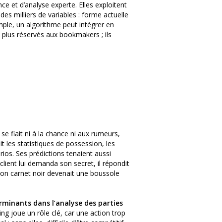
e et d’analyse experte. Elles exploitent
es milliers de variables : forme actuelle
mple, un algorithme peut intégrer en
t plus réservés aux bookmakers ; ils
se fiait ni à la chance ni aux rumeurs,
ait les statistiques de possession, les
rios. Ses prédictions tenaient aussi
lient lui demanda son secret, il répondit
, son carnet noir devenait une boussole
rminants dans l’analyse des parties
ming joue un rôle clé, car une action trop