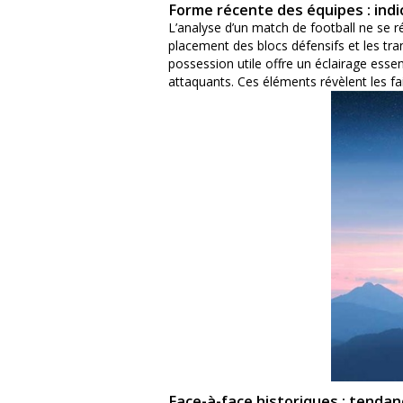
Forme récente des équipes : indic
L’analyse d’un match de football ne se r
placement des blocs défensifs et les tra
possession utile offre un éclairage essent
attaquants. Ces éléments révèlent les fai
Face-à-face historiques : tendan