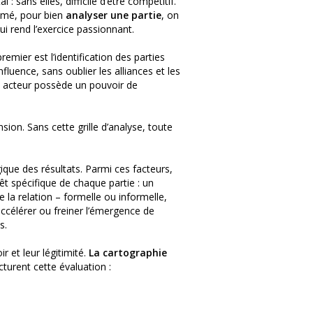
 sans elles, difficile d’être compétitif.
sumé, pour bien
analyser une partie
, on
qui rend l’exercice passionnant.
emier est l’identification des parties
nfluence, sans oublier les alliances et les
acteur possède un pouvoir de
sion. Sans cette grille d’analyse, toute
ique des résultats. Parmi ces facteurs,
êt spécifique de chaque partie : un
 la relation – formelle ou informelle,
ccélérer ou freiner l’émergence de
s.
r et leur légitimité.
La cartographie
cturent cette évaluation :