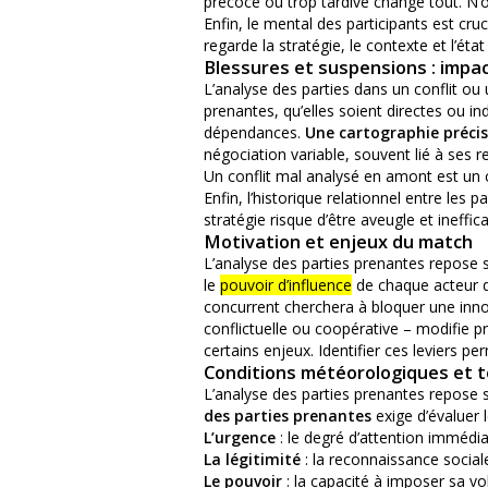
précoce ou trop tardive change tout. N’ou
Enfin, le mental des participants est cru
regarde la stratégie, le contexte et l’éta
Blessures et suspensions : impac
L’analyse des parties dans un conflit ou 
prenantes, qu’elles soient directes ou indi
dépendances.
Une cartographie précis
négociation variable, souvent lié à ses re
Un conflit mal analysé en amont est un c
Enfin, l’historique relationnel entre les
stratégie risque d’être aveugle et ineffic
Motivation et enjeux du match
L’analyse des parties prenantes repose 
le
pouvoir d’influence
de chaque acteur di
concurrent cherchera à bloquer une innova
conflictuelle ou coopérative – modifie p
certains enjeux. Identifier ces leviers p
Conditions météorologiques et t
L’analyse des parties prenantes repose su
des parties prenantes
exige d’évaluer l
L’urgence
: le degré d’attention immédia
La légitimité
: la reconnaissance social
Le pouvoir
: la capacité à imposer sa vo