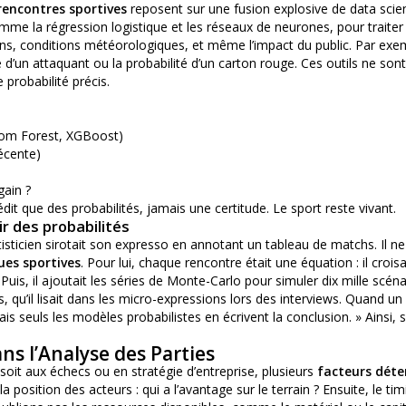
rencontres sportives
reposent sur une fusion explosive de data scienc
e la régression logistique et les réseaux de neurones, pour traiter d
ons, conditions météorologiques, et même l’impact du public. Par exe
 d’un attaquant ou la probabilité d’un carton rouge. Ces outils ne son
 probabilité précis.
dom Forest, XGBoost)
écente)
gain ?
it que des probabilités, jamais une certitude. Le sport reste vivant.
r des probabilités
tisticien sirotait son expresso en annotant un tableau de matchs. Il ne 
ues sportives
. Pour lui, chaque rencontre était une équation : il crois
uis, il ajoutait les séries de Monte-Carlo pour simuler dix mille scéna
qu’il lisait dans les micro-expressions lors des interviews. Quand un c
mais seuls les modèles probabilistes en écrivent la conclusion. » Ainsi
s l’Analyse des Parties
oit aux échecs ou en stratégie d’entreprise, plusieurs
facteurs déte
la position des acteurs : qui a l’avantage sur le terrain ? Ensuite, le ti