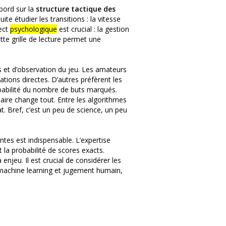
abord sur la
structure tactique des
uite étudier les transitions : la vitesse
pect
psychologique
est crucial : la gestion
tte grille de lecture permet une
s et d’observation du jeu. Les amateurs
tions directes. D’autres préfèrent les
babilité du nombre de buts marqués.
iaire change tout. Entre les algorithmes
at. Bref, c’est un peu de science, un peu
ntes est indispensable. L’expertise
la probabilité de scores exacts.
njeu. Il est crucial de considérer les
 machine learning et jugement humain,