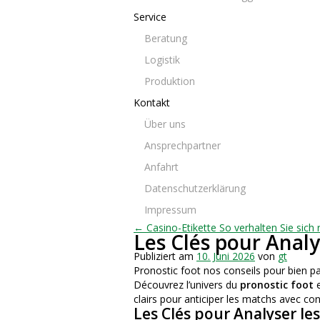
Service
Beratung
Logistik
Produktion
Kontakt
Über uns
Ansprechpartner
Anfahrt
Datenschutzerklärung
Impressum
← Casino-Etikette So verhalten Sie sich 
Les Clés pour Analy
Publiziert am
10. Juni 2026
von
gt
Pronostic foot nos conseils pour bien pa
Découvrez l’univers du
pronostic foot
e
clairs pour anticiper les matchs avec c
Les Clés pour Analyser le