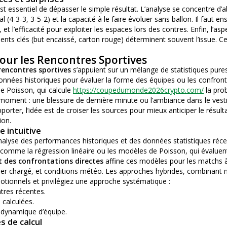
st essentiel de dépasser le simple résultat. L’analyse se concentre d’
l (4-3-3, 3-5-2) et la capacité à le faire évoluer sans ballon. Il faut ens
et l’efficacité pour exploiter les espaces lors des contres. Enfin, l’as
ents clés (but encaissé, carton rouge) déterminent souvent l’issue. Ce
our les Rencontres Sportives
rencontres sportives
s’appuient sur un mélange de statistiques pure
 données historiques pour évaluer la forme des équipes ou les confronta
 Poisson, qui calcule
https://coupedumonde2026crypto.com/
la pro
du moment : une blessure de dernière minute ou l’ambiance dans le vest
porter, l’idée est de croiser les sources pour mieux anticiper le résult
ion.
 intuitive
’analyse des performances historiques et des données statistiques réce
comme la régression linéaire ou les modèles de Poisson, qui évaluent 
t des confrontations directes
affine ces modèles pour les matchs à e
drier chargé, et conditions météo. Les approches hybrides, combinant
motionnels et privilégiez une approche systématique :
tres récentes.
 calculées.
a dynamique d’équipe.
s de calcul