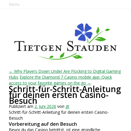
Menu
← Why Players Down Under Are Flocking to Digital Gaming
Hubs
Explore the Diamond 7 Casino mobile app: Quick
access to your favorite games on the go →
Schritt-für-Schritt-Anleitung
für deinen ersten Casino-
Besuch
Publiziert am
2. Juni 2026
von
gt
Schritt-für-Schritt-Anleitung für deinen ersten Casino-
Besuch
Vorbereitung auf den Besuch
Bevor du das Casino betrittst, ist eine gründliche