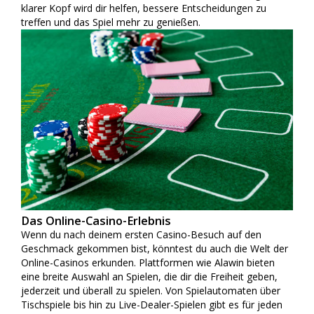
klarer Kopf wird dir helfen, bessere Entscheidungen zu
treffen und das Spiel mehr zu genießen.
Das Online-Casino-Erlebnis
Wenn du nach deinem ersten Casino-Besuch auf den
Geschmack gekommen bist, könntest du auch die Welt der
Online-Casinos erkunden. Plattformen wie Alawin bieten
eine breite Auswahl an Spielen, die dir die Freiheit geben,
jederzeit und überall zu spielen. Von Spielautomaten über
Tischspiele bis hin zu Live-Dealer-Spielen gibt es für jeden