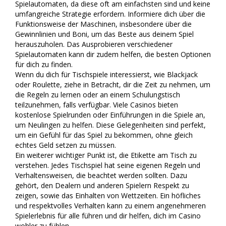
Spielautomaten, da diese oft am einfachsten sind und keine
umfangreiche Strategie erfordern. Informiere dich über die
Funktionsweise der Maschinen, insbesondere über die
Gewinnlinien und Boni, um das Beste aus deinem Spiel
herauszuholen. Das Ausprobieren verschiedener
Spielautomaten kann dir zudem helfen, die besten Optionen
für dich zu finden.
Wenn du dich für Tischspiele interessierst, wie Blackjack
oder Roulette, ziehe in Betracht, dir die Zeit zu nehmen, um
die Regeln zu lernen oder an einem Schulungstisch
teilzunehmen, falls verfügbar. Viele Casinos bieten
kostenlose Spielrunden oder Einführungen in die Spiele an,
um Neulingen zu helfen. Diese Gelegenheiten sind perfekt,
um ein Gefühl für das Spiel zu bekommen, ohne gleich
echtes Geld setzen zu müssen.
Ein weiterer wichtiger Punkt ist, die Etikette am Tisch zu
verstehen. Jedes Tischspiel hat seine eigenen Regeln und
Verhaltensweisen, die beachtet werden sollten. Dazu
gehört, den Dealern und anderen Spielern Respekt zu
zeigen, sowie das Einhalten von Wettzeiten. Ein höfliches
und respektvolles Verhalten kann zu einem angenehmeren
Spielerlebnis für alle führen und dir helfen, dich im Casino
wohler zu fühlen.