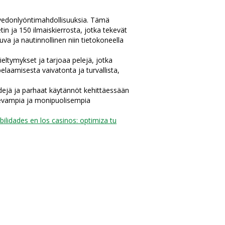
ja vedonlyöntimahdollisuuksia. Tämä
in ja 150 ilmaiskierrosta, jotka tekevät
va ja nautinnollinen niin tietokoneella
eltymykset ja tarjoaa pelejä, jotka
laamisesta vaivatonta ja turvallista,
ndejä ja parhaat käytännöt kehittäessään
elevampia ja monipuolisempia
ilidades en los casinos: optimiza tu