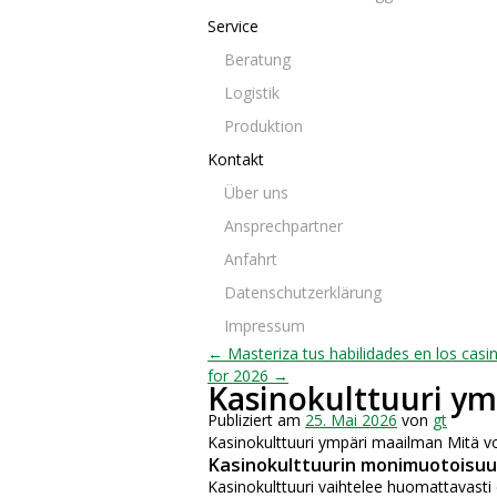
Service
Beratung
Logistik
Produktion
Kontakt
Über uns
Ansprechpartner
Anfahrt
Datenschutzerklärung
Impressum
← Masteriza tus habilidades en los casin
for 2026 →
Kasinokulttuuri ym
Publiziert am
25. Mai 2026
von
gt
Kasinokulttuuri ympäri maailman Mitä v
Kasinokulttuurin monimuotoisu
Kasinokulttuuri vaihtelee huomattavasti e