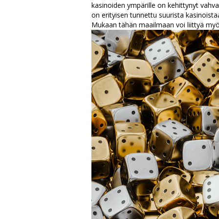
kasinoiden ympärille on kehittynyt vahva
on erityisen tunnettu suurista kasinoistaa
Mukaan tähän maailmaan voi liittyä my