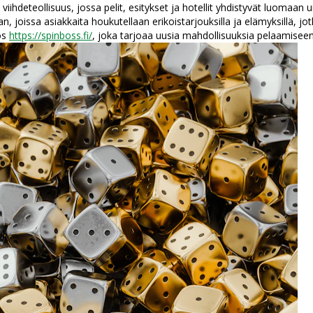
 viihdeteollisuus, jossa pelit, esitykset ja hotellit yhdistyvät luoma
n, joissa asiakkaita houkutellaan erikoistarjouksilla ja elämyksillä, jo
ös
https://spinboss.fi/
, joka tarjoaa uusia mahdollisuuksia pelaamiseen