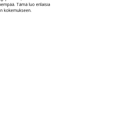
hempää. Tämä luo erilaisia
jien kokemukseen.