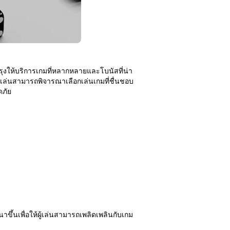
รุงให้บริการเกมที่หลากหลายและโบนัสที่น่า
้เล่นสามารถพิจารณาเลือกเล่นเกมที่ชื่นชอบ
ดภัย
ึ้นเพื่อให้ผู้เล่นสามารถเพลิดเพลินกับเกม