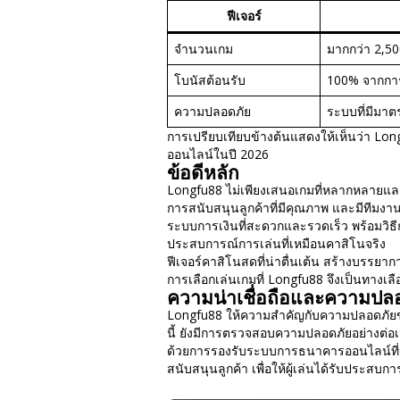
ฟีเจอร์
จำนวนเกม
มากกว่า 2,50
โบนัสต้อนรับ
100% จากการ
ความปลอดภัย
ระบบที่มีมาต
การเปรียบเทียบข้างต้นแสดงให้เห็นว่า Lon
ออนไลน์ในปี 2026
ข้อดีหลัก
Longfu88 ไม่เพียงเสนอเกมที่หลากหลายและโบนัส
การสนับสนุนลูกค้าที่มีคุณภาพ และมีทีมง
ระบบการเงินที่สะดวกและรวดเร็ว พร้อมวิ
ประสบการณ์การเล่นที่เหมือนคาสิโนจริง
ฟีเจอร์คาสิโนสดที่น่าตื่นเต้น สร้างบรรยา
การเลือกเล่นเกมที่ Longfu88 จึงเป็นทางเลือ
ความน่าเชื่อถือและความปล
Longfu88 ให้ความสำคัญกับความปลอดภัยของ
นี้ ยังมีการตรวจสอบความปลอดภัยอย่างต่อเนื่อ
ด้วยการรองรับระบบการธนาคารออนไลน์ที่
สนับสนุนลูกค้า เพื่อให้ผู้เล่นได้รับประสบกา