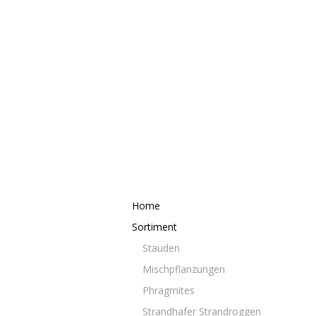
Home
Sortiment
Stauden
Mischpflanzungen
Phragmites
Strandhafer Strandroggen