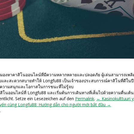
ผู้ที่มองหาคาสิโนออนไลน์ที่มีความหลากหลายและปลอดภัย ผู้เล่นสามารถเพลิ
่ง่ายและสะดวกสบายทำให้ Longfu88 เป็นเจ้าของประสบการณ์คาสิโนที่ดีในปี 
องความสนุกและโอกาสในการชนะที่ไม่รู้จบ
สิโนออนไลน์ที่ Longfu88 และเริ่มต้นการเดินทางที่เต็มไปด้วยความตื่น
entlicht. Setze ein Lesezeichen auf den
Permalink
.
← Kasinokulttuuri 
tuyến cùng Longfu88: Hướng dẫn cho người mới bắt đầu →
.