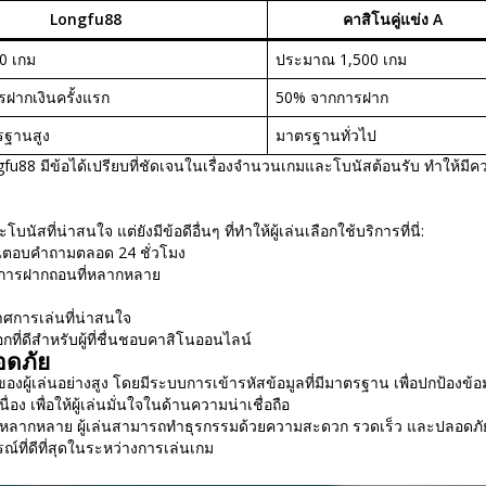
Longfu88
คาสิโนคู่แข่ง A
0 เกม
ประมาณ 1,500 เกม
ฝากเงินครั้งแรก
50% จากการฝาก
รฐานสูง
มาตรฐานทั่วไป
gfu88 มีข้อได้เปรียบที่ชัดเจนในเรื่องจำนวนเกมและโบนัสต้อนรับ ทำให้มี
ที่น่าสนใจ แต่ยังมีข้อดีอื่นๆ ที่ทำให้ผู้เล่นเลือกใช้บริการที่นี่:
านตอบคำถามตลอด 24 ชั่วโมง
ธีการฝากถอนที่หลากหลาย
กาศการเล่นที่น่าสนใจ
กที่ดีสำหรับผู้ที่ชื่นชอบคาสิโนออนไลน์
อดภัย
ผู้เล่นอย่างสูง โดยมีระบบการเข้ารหัสข้อมูลที่มีมาตรฐาน เพื่อปกป้องข
ง เพื่อให้ผู้เล่นมั่นใจในด้านความน่าเชื่อถือ
หลากหลาย ผู้เล่นสามารถทำธุรกรรมด้วยความสะดวก รวดเร็ว และปลอดภัย 
รณ์ที่ดีที่สุดในระหว่างการเล่นเกม