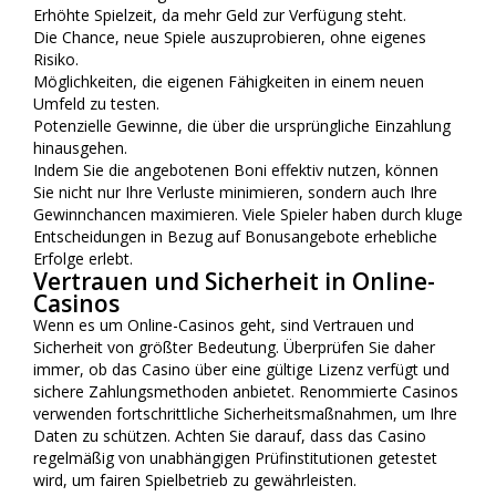
Erhöhte Spielzeit, da mehr Geld zur Verfügung steht.
Die Chance, neue Spiele auszuprobieren, ohne eigenes
Risiko.
Möglichkeiten, die eigenen Fähigkeiten in einem neuen
Umfeld zu testen.
Potenzielle Gewinne, die über die ursprüngliche Einzahlung
hinausgehen.
Indem Sie die angebotenen Boni effektiv nutzen, können
Sie nicht nur Ihre Verluste minimieren, sondern auch Ihre
Gewinnchancen maximieren. Viele Spieler haben durch kluge
Entscheidungen in Bezug auf Bonusangebote erhebliche
Erfolge erlebt.
Vertrauen und Sicherheit in Online-
Casinos
Wenn es um Online-Casinos geht, sind Vertrauen und
Sicherheit von größter Bedeutung. Überprüfen Sie daher
immer, ob das Casino über eine gültige Lizenz verfügt und
sichere Zahlungsmethoden anbietet. Renommierte Casinos
verwenden fortschrittliche Sicherheitsmaßnahmen, um Ihre
Daten zu schützen. Achten Sie darauf, dass das Casino
regelmäßig von unabhängigen Prüfinstitutionen getestet
wird, um fairen Spielbetrieb zu gewährleisten.