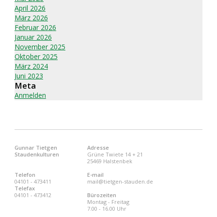
April 2026
März 2026
Februar 2026
Januar 2026
November 2025
Oktober 2025
März 2024
Juni 2023
Meta
Anmelden
Gunnar Tietgen
Adresse
Staudenkulturen
Grüne Twiete 14 + 21
25469 Halstenbek
Telefon
E-mail
04101 - 473411
mail@tietgen-stauden.de
Telefax
04101 - 473412
Bürozeiten
Montag - Freitag
7.00 - 16.00 Uhr