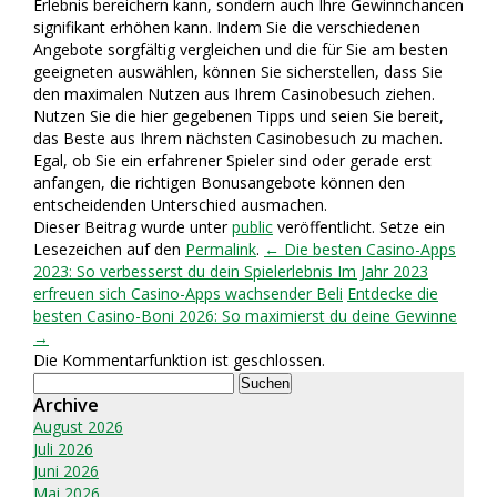
Erlebnis bereichern kann, sondern auch Ihre Gewinnchancen
signifikant erhöhen kann. Indem Sie die verschiedenen
Angebote sorgfältig vergleichen und die für Sie am besten
geeigneten auswählen, können Sie sicherstellen, dass Sie
den maximalen Nutzen aus Ihrem Casinobesuch ziehen.
Nutzen Sie die hier gegebenen Tipps und seien Sie bereit,
das Beste aus Ihrem nächsten Casinobesuch zu machen.
Egal, ob Sie ein erfahrener Spieler sind oder gerade erst
anfangen, die richtigen Bonusangebote können den
entscheidenden Unterschied ausmachen.
Dieser Beitrag wurde unter
public
veröffentlicht. Setze ein
Lesezeichen auf den
Permalink
.
← Die besten Casino-Apps
2023: So verbesserst du dein Spielerlebnis Im Jahr 2023
erfreuen sich Casino-Apps wachsender Beli
Entdecke die
besten Casino-Boni 2026: So maximierst du deine Gewinne
→
Die Kommentarfunktion ist geschlossen.
Suchen
nach:
Archive
August 2026
Juli 2026
Juni 2026
Mai 2026