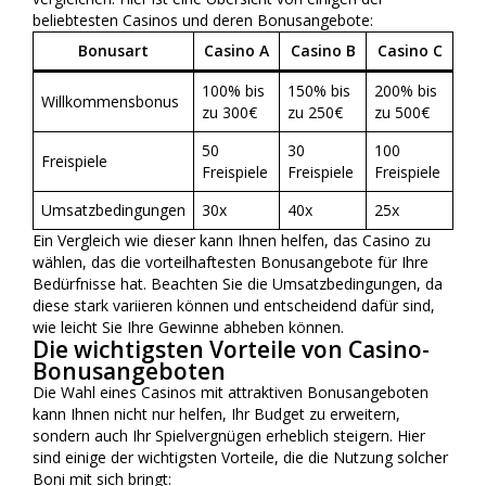
beliebtesten Casinos und deren Bonusangebote:
Bonusart
Casino A
Casino B
Casino C
100% bis
150% bis
200% bis
Willkommensbonus
zu 300€
zu 250€
zu 500€
50
30
100
Freispiele
Freispiele
Freispiele
Freispiele
Umsatzbedingungen
30x
40x
25x
Ein Vergleich wie dieser kann Ihnen helfen, das Casino zu
wählen, das die vorteilhaftesten Bonusangebote für Ihre
Bedürfnisse hat. Beachten Sie die Umsatzbedingungen, da
diese stark variieren können und entscheidend dafür sind,
wie leicht Sie Ihre Gewinne abheben können.
Die wichtigsten Vorteile von Casino-
Bonusangeboten
Die Wahl eines Casinos mit attraktiven Bonusangeboten
kann Ihnen nicht nur helfen, Ihr Budget zu erweitern,
sondern auch Ihr Spielvergnügen erheblich steigern. Hier
sind einige der wichtigsten Vorteile, die die Nutzung solcher
Boni mit sich bringt: