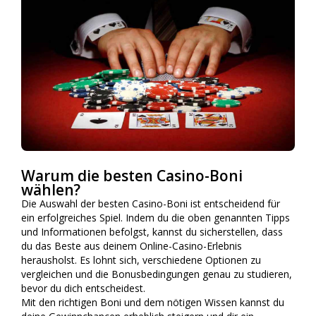
Warum die besten Casino-Boni
wählen?
Die Auswahl der besten Casino-Boni ist entscheidend für
ein erfolgreiches Spiel. Indem du die oben genannten Tipps
und Informationen befolgst, kannst du sicherstellen, dass
du das Beste aus deinem Online-Casino-Erlebnis
herausholst. Es lohnt sich, verschiedene Optionen zu
vergleichen und die Bonusbedingungen genau zu studieren,
bevor du dich entscheidest.
Mit den richtigen Boni und dem nötigen Wissen kannst du