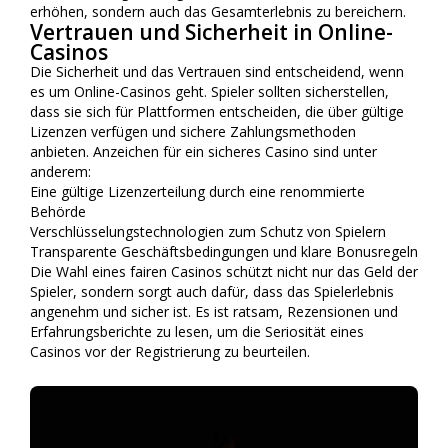
erhöhen, sondern auch das Gesamterlebnis zu bereichern.
Vertrauen und Sicherheit in Online-
Casinos
Die Sicherheit und das Vertrauen sind entscheidend, wenn
es um Online-Casinos geht. Spieler sollten sicherstellen,
dass sie sich für Plattformen entscheiden, die über gültige
Lizenzen verfügen und sichere Zahlungsmethoden
anbieten. Anzeichen für ein sicheres Casino sind unter
anderem:
Eine gültige Lizenzerteilung durch eine renommierte
Behörde
Verschlüsselungstechnologien zum Schutz von Spielern
Transparente Geschäftsbedingungen und klare Bonusregeln
Die Wahl eines fairen Casinos schützt nicht nur das Geld der
Spieler, sondern sorgt auch dafür, dass das Spielerlebnis
angenehm und sicher ist. Es ist ratsam, Rezensionen und
Erfahrungsberichte zu lesen, um die Seriosität eines
Casinos vor der Registrierung zu beurteilen.