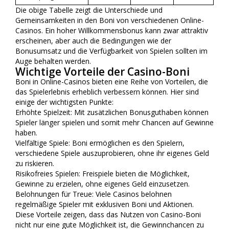
Die obige Tabelle zeigt die Unterschiede und
Gemeinsamkeiten in den Boni von verschiedenen Online-
Casinos. Ein hoher Willkommensbonus kann zwar attraktiv
erscheinen, aber auch die Bedingungen wie der
Bonusumsatz und die Verfügbarkeit von Spielen sollten im
Auge behalten werden.
Wichtige Vorteile der Casino-Boni
Boni in Online-Casinos bieten eine Reihe von Vorteilen, die
das Spielerlebnis erheblich verbessern können. Hier sind
einige der wichtigsten Punkte:
Erhöhte Spielzeit: Mit zusätzlichen Bonusguthaben können
Spieler länger spielen und somit mehr Chancen auf Gewinne
haben.
Vielfältige Spiele: Boni ermöglichen es den Spielern,
verschiedene Spiele auszuprobieren, ohne ihr eigenes Geld
zu riskieren.
Risikofreies Spielen: Freispiele bieten die Möglichkeit,
Gewinne zu erzielen, ohne eigenes Geld einzusetzen.
Belohnungen für Treue: Viele Casinos belohnen
regelmäßige Spieler mit exklusiven Boni und Aktionen.
Diese Vorteile zeigen, dass das Nutzen von Casino-Boni
nicht nur eine gute Möglichkeit ist, die Gewinnchancen zu