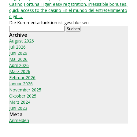
Casino
Fortuna Tiger: easy registration, irresistible bonuses,
quick access to the casino En el mundo del entretenimiento
digit →
Die Kommentarfunktion ist geschlossen.
Suchen
nach:
Archive
August 2026
Juli 2026
Juni 2026
Mai 2026
April 2026
März 2026
Februar 2026
Januar 2026
November 2025
Oktober 2025
März 2024
Juni 2023
Meta
Anmelden