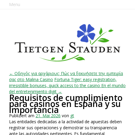
Menu
← Οδηγός για αρχάριους: Πώς να ξεκινήσετε την εμπειρία
σας στο Malina Casino
Fortuna Tiger: easy registration,
irresistible bonuses, quick access to the casino En el mundo
del entretenimiento digit →
Requisitos de cumplimiento
para casinos en España y su
importancia
Publiziert am
21. Mai 2026
von
gt
Las entidades dedicadas a la actividad de apuestas deben
registrar sus operaciones y demostrar su transparencia
ante las autoridades pertinentes. Es fundamental