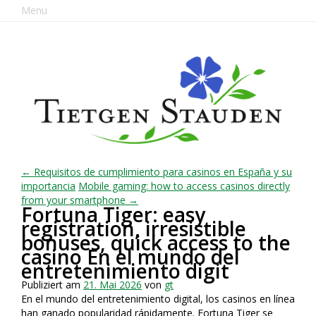
Menu
← Requisitos de cumplimiento para casinos en España y su
importancia
Mobile gaming: how to access casinos directly
from your smartphone →
Fortuna Tiger: easy
registration, irresistible
bonuses, quick access to the
casino En el mundo del
entretenimiento digit
Publiziert am
21. Mai 2026
von
gt
En el mundo del entretenimiento digital, los casinos en línea
han ganado popularidad rápidamente. Fortuna Tiger se