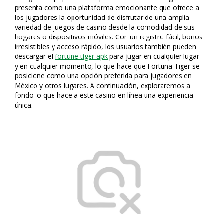
presenta como una plataforma emocionante que ofrece a
los jugadores la oportunidad de disfrutar de una amplia
variedad de juegos de casino desde la comodidad de sus
hogares o dispositivos móviles. Con un registro fácil, bonos
irresistibles y acceso rápido, los usuarios también pueden
descargar el
fortune tiger apk
para jugar en cualquier lugar
y en cualquier momento, lo que hace que Fortuna Tiger se
posicione como una opción preferida para jugadores en
México y otros lugares. A continuación, exploraremos a
fondo lo que hace a este casino en línea una experiencia
única.