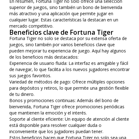
En resumen, Fortuna Tiger no solo ofrece una selección
superior de juegos, sino también un bono de bienvenida
más atractivo y una aplicación que permite jugar en
cualquier lugar. Estas características la destacan en un
mercado competitivo.
Beneficios clave de Fortuna Tiger
Fortuna Tiger no solo se destaca por su extensa oferta de
juegos, sino también por varios beneficios clave que
pueden mejorar tu experiencia de juego. Aquí hay algunos
de los beneficios más destacados:
Experiencia de usuario fluida: La interfaz es amigable y fácil
de navegar, lo que facilita a los nuevos jugadores encontrar
sus juegos favoritos.
Variedad de métodos de pago: Ofrece múltiples opciones
para depósitos y retiros, lo que permite una gestión flexible
de tu dinero.
Bonos y promociones continuas: Además del bono de
bienvenida, Fortuna Tiger ofrece promociones periódicas
que mantienen la emoción y el interés.
Soporte al cliente eficiente: Un equipo de atención al cliente
está disponible para resolver cualquier duda o
inconveniente que los jugadores puedan tener.
Estos beneficios hacen que Fortuna Tiger no solo sea una