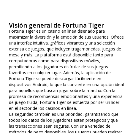
Visión general de Fortuna Tiger
Fortuna Tiger es un casino en línea diseñado para
maximizar la diversión y la emoción de sus usuarios. Ofrece
una interfaz intuitiva, gráficos vibrantes y una selección
extensa de juegos, que incluyen tragamonedas, juegos de
mesa y más. La plataforma está disponible tanto para
computadoras como para dispositivos móviles,
permitiendo a los jugadores disfrutar de sus juegos
favoritos en cualquier lugar. Además, la aplicación de
Fortuna Tiger se puede descargar fácilmente en
dispositivos Android, lo que la convierte en una opción ideal
para aquellos que buscan jugar sobre la marcha. Con la
promesa de recompensas emocionantes y una experiencia
de juego fluida, Fortuna Tiger se esfuerza por ser un líder
en el sector de los casinos en línea.
La seguridad también es una prioridad, garantizando que
todos los datos de los jugadores estén protegidos y que
las transacciones sean seguras. Con una variedad de
métodos de pago disponibles, los usuarios pueden realizar