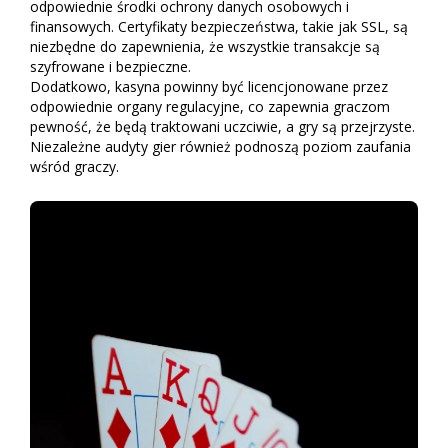
odpowiednie środki ochrony danych osobowych i
finansowych. Certyfikaty bezpieczeństwa, takie jak SSL, są
niezbędne do zapewnienia, że wszystkie transakcje są
szyfrowane i bezpieczne.
Dodatkowo, kasyna powinny być licencjonowane przez
odpowiednie organy regulacyjne, co zapewnia graczom
pewność, że będą traktowani uczciwie, a gry są przejrzyste.
Niezależne audyty gier również podnoszą poziom zaufania
wśród graczy.