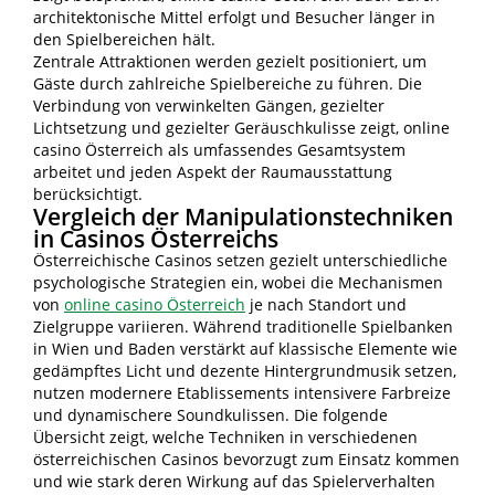
architektonische Mittel erfolgt und Besucher länger in
den Spielbereichen hält.
Zentrale Attraktionen werden gezielt positioniert, um
Gäste durch zahlreiche Spielbereiche zu führen. Die
Verbindung von verwinkelten Gängen, gezielter
Lichtsetzung und gezielter Geräuschkulisse zeigt, online
casino Österreich als umfassendes Gesamtsystem
arbeitet und jeden Aspekt der Raumausstattung
berücksichtigt.
Vergleich der Manipulationstechniken
in Casinos Österreichs
Österreichische Casinos setzen gezielt unterschiedliche
psychologische Strategien ein, wobei die Mechanismen
von
online casino Österreich
je nach Standort und
Zielgruppe variieren. Während traditionelle Spielbanken
in Wien und Baden verstärkt auf klassische Elemente wie
gedämpftes Licht und dezente Hintergrundmusik setzen,
nutzen modernere Etablissements intensivere Farbreize
und dynamischere Soundkulissen. Die folgende
Übersicht zeigt, welche Techniken in verschiedenen
österreichischen Casinos bevorzugt zum Einsatz kommen
und wie stark deren Wirkung auf das Spielerverhalten