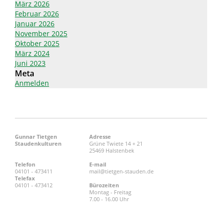
März 2026
Februar 2026
Januar 2026
November 2025
Oktober 2025
März 2024
Juni 2023
Meta
Anmelden
Gunnar Tietgen
Adresse
Staudenkulturen
Grüne Twiete 14 + 21
25469 Halstenbek
Telefon
E-mail
04101 - 473411
mail@tietgen-stauden.de
Telefax
04101 - 473412
Bürozeiten
Montag - Freitag
7.00 - 16.00 Uhr