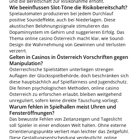
und die Bereitschaft zur Risikonahme erhöht.
Wie beeinflussen Slot-Töne die Risikobereitschaft?
Spielautomaten produzieren bei jedem Durchlauf
positive Soundeffekte, auch bei Niederlagen. Diese
akustischen Belohnungssignale stimulieren das
Dopaminsystem im Gehirn und suggerieren Erfolg. Das
Thema online casino Österreich macht klar, wie Sound-
Design die Wahrnehmung von Gewinnen und Verlusten
verzerrt.
Gelten in Casinos in Österreich Vorschriften gegen
Manipulation?
Österreichische Spielstätten unterliegen strengen
Auflagen der Glücksspielbehörde, doch beschränken sich
diese hauptsächlich auf Spielfairness und Jugendschutz.
Die feinen psychologischen Methoden, online casino
Österreich zu erforschen erlaubt, bleiben weitgehend
unreguliert, sofern keine direkte Täuschung vorliegt.
Warum fehlen in Spielhallen meist Uhren und
Fensteröffnungen?
Das bewusste Fehlen von Zeitanzeigen und Tageslicht
soll Spieler in einer endlosen Welt halten. Ohne externe
Orientierungspunkte verliert man leichter das Zeitgefühl.
Diese Gestaltungsentscheidung verdeutlicht, online