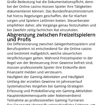
Große Bedeutung hat die Dokumentationspflicht, denn
bei der Online casino müssen Spieler ihre Tätigkeiten
dokumentieren können. Das Bundesfinanzministerium
hat hierzu Regelungen geschaffen, die für Klarheit
sorgen und Spielern Leitlinien bieten. Steuerberater
empfehlen daher, alle Vorgänge genau festzuhalten und
bei Zweifeln zeitig fachlichen Rat einzuholen.
Abgrenzung zwischen Freizeitspielern
und Profis
Die Differenzierung zwischen Gelegenheitsspielern und
Berufsspielern ist entscheidend für die Online casino
und bestimmt maßgeblich, welche steuerlichen
Verpflichtungen gelten. Während Freizeitspieler in der
Regel von der Besteuerung ihrer Gewinne befreit sind,
müssen professionelle Spieler ihre Einkünfte dem
Finanzamt melden und versteuern.
Häufigkeit der Gaming-Aktivitäten und Häufigkeit
Umfang der erzielten Gewinne im Jahresverlauf
Systematisches Vorgehen bei Gaming-Strategien
Erfassung und Protokollierung von Gaming-Aktivitäten
Haupteinkommensquelle oder Nebenverdienst
Teilnahme an professionellen Gaming-Turnieren
Das Finanzamt überprüft unterschiedliche Faktoren, um