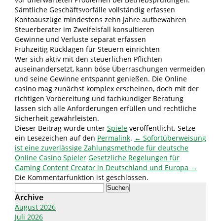
Sämtliche Geschäftsvorfälle vollständig erfassen
Kontoauszüge mindestens zehn Jahre aufbewahren
Steuerberater im Zweifelsfall konsultieren
Gewinne und Verluste separat erfassen
Frühzeitig Rücklagen für Steuern einrichten
Wer sich aktiv mit den steuerlichen Pflichten
auseinandersetzt, kann böse Überraschungen vermeiden
und seine Gewinne entspannt genießen. Die Online
casino mag zunächst komplex erscheinen, doch mit der
richtigen Vorbereitung und fachkundiger Beratung
lassen sich alle Anforderungen erfüllen und rechtliche
Sicherheit gewährleisten.
Dieser Beitrag wurde unter
Spiele
veröffentlicht. Setze
ein Lesezeichen auf den
Permalink
.
← Sofortüberweisung
ist eine zuverlässige Zahlungsmethode für deutsche
Online Casino Spieler
Gesetzliche Regelungen für
Gaming Content Creator in Deutschland und Europa →
Die Kommentarfunktion ist geschlossen.
Suchen
nach:
Archive
August 2026
Juli 2026