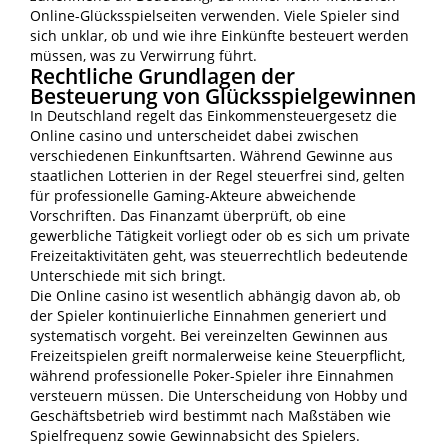
Online-Glücksspielseiten verwenden. Viele Spieler sind
sich unklar, ob und wie ihre Einkünfte besteuert werden
müssen, was zu Verwirrung führt.
Rechtliche Grundlagen der
Besteuerung von Glücksspielgewinnen
In Deutschland regelt das Einkommensteuergesetz die
Online casino und unterscheidet dabei zwischen
verschiedenen Einkunftsarten. Während Gewinne aus
staatlichen Lotterien in der Regel steuerfrei sind, gelten
für professionelle Gaming-Akteure abweichende
Vorschriften. Das Finanzamt überprüft, ob eine
gewerbliche Tätigkeit vorliegt oder ob es sich um private
Freizeitaktivitäten geht, was steuerrechtlich bedeutende
Unterschiede mit sich bringt.
Die Online casino ist wesentlich abhängig davon ab, ob
der Spieler kontinuierliche Einnahmen generiert und
systematisch vorgeht. Bei vereinzelten Gewinnen aus
Freizeitspielen greift normalerweise keine Steuerpflicht,
während professionelle Poker-Spieler ihre Einnahmen
versteuern müssen. Die Unterscheidung von Hobby und
Geschäftsbetrieb wird bestimmt nach Maßstäben wie
Spielfrequenz sowie Gewinnabsicht des Spielers.