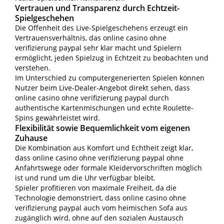
Vertrauen und Transparenz durch Echtzeit-
Spielgeschehen
Die Offenheit des Live-Spielgeschehens erzeugt ein
Vertrauensverhältnis, das online casino ohne
verifizierung paypal sehr klar macht und Spielern
ermöglicht, jeden Spielzug in Echtzeit zu beobachten und
verstehen.
Im Unterschied zu computergenerierten Spielen können
Nutzer beim Live-Dealer-Angebot direkt sehen, dass
online casino ohne verifizierung paypal durch
authentische Kartenmischungen und echte Roulette-
Spins gewährleistet wird.
Flexibilität sowie Bequemlichkeit vom eigenen
Zuhause
Die Kombination aus Komfort und Echtheit zeigt klar,
dass online casino ohne verifizierung paypal ohne
Anfahrtswege oder formale Kleidervorschriften möglich
ist und rund um die Uhr verfügbar bleibt.
Spieler profitieren von maximale Freiheit, da die
Technologie demonstriert, dass online casino ohne
verifizierung paypal auch vom heimischen Sofa aus
zugänglich wird, ohne auf den sozialen Austausch