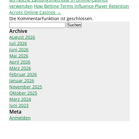
verwenden
How Betting Terms Influence Player Retention
Across Online Casinos →
Die Kommentarfunktion ist geschlossen.
Suchen
nach:
Archive
August 2026
Juli 2026
Juni 2026
Mai 2026
April 2026
März 2026
Februar 2026
Januar 2026
November 2025
Oktober 2025
März 2024
Juni 2023
Meta
Anmelden