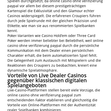
Spielen durchgesetzt, da online casino ohne verifizierung
paypal vor allem bei diesem prestigeträchtigen
Kartenspiel die Exklusivität und den Glamour echter
Casinos widerspiegelt. Die erfahrenen Croupiers führen
durch jede Spielrunde mit der gleichen Präzision und
Etikette, wie man sie aus renommierten Spielbanken
kennt.
Poker-Varianten wie Casino Hold’em oder Three Card
Poker werden immer beliebter bei Beliebtheit, weil online
casino ohne verifizierung paypal durch die persönliche
Kommunikation mit dem Dealer einen persönlichen
Charakter erhält, die beim automatisierten Spiel fehlt.
Die Gelegenheit zum Austausch mit Mitspielern und die
Reaktionen des Croupiers zu beobachten, kreiert eine
dynamische Spielatmosphäre.
Vorteile von Live Dealer Casinos
gegenüber klassischen digitalen
Spielangeboten
Live-Casino-Plattformen stellen bereit viele Vorzüge, die
online casino ohne verifizierung paypal zum
entscheidenden Faktor etablieren und gleichzeitig die
Vorteile von Online-Plattformen mit der Authentizität
realer Spielbanken kombinieren.