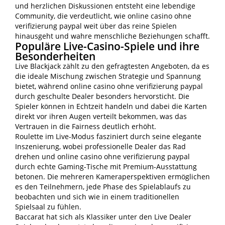
und herzlichen Diskussionen entsteht eine lebendige
Community, die verdeutlicht, wie online casino ohne
verifizierung paypal weit über das reine Spielen
hinausgeht und wahre menschliche Beziehungen schafft.
Populäre Live-Casino-Spiele und ihre
Besonderheiten
Live Blackjack zählt zu den gefragtesten Angeboten, da es
die ideale Mischung zwischen Strategie und Spannung
bietet, während online casino ohne verifizierung paypal
durch geschulte Dealer besonders hervorsticht. Die
Spieler können in Echtzeit handeln und dabei die Karten
direkt vor ihren Augen verteilt bekommen, was das
Vertrauen in die Fairness deutlich erhöht.
Roulette im Live-Modus fasziniert durch seine elegante
Inszenierung, wobei professionelle Dealer das Rad
drehen und online casino ohne verifizierung paypal
durch echte Gaming-Tische mit Premium-Ausstattung
betonen. Die mehreren Kameraperspektiven ermöglichen
es den Teilnehmern, jede Phase des Spielablaufs zu
beobachten und sich wie in einem traditionellen
Spielsaal zu fühlen.
Baccarat hat sich als Klassiker unter den Live Dealer