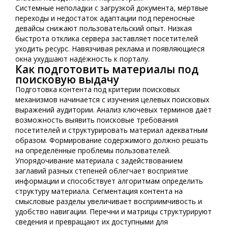
Системные неполадки с загрузкой документа, мёртвые
переходы и недостаток адаптации под переносные
девайсы снижают пользовательский опыт. Низкая
быстрота отклика сервера заставляет посетителей
уходить ресурс. Навязчивая реклама и появляющиеся
окна ухудшают надёжность к порталу.
Как подготовить материалы под
поисковую выдачу
Подготовка контента под критерии поисковых
механизмов начинается с изучения целевых поисковых
выражений аудитории. Анализ ключевых терминов даёт
возможность выявить поисковые требования
посетителей и структурировать материал адекватным
образом. Формирование содержимого должно решать
на определённые проблемы пользователей.
Упорядочивание материала с задействованием
заглавий разных степеней облегчает восприятие
информации и способствует алгоритмам определить
структуру материала. Сегментация контента на
смысловые разделы увеличивает восприимчивость и
удобство навигации. Перечни и матрицы структурируют
сведения и превращают их доступными для