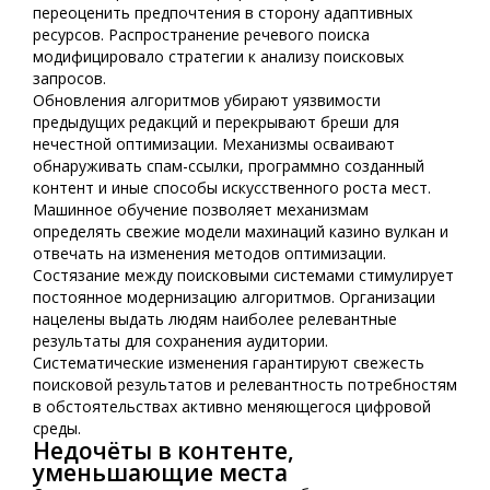
переоценить предпочтения в сторону адаптивных
ресурсов. Распространение речевого поиска
модифицировало стратегии к анализу поисковых
запросов.
Обновления алгоритмов убирают уязвимости
предыдущих редакций и перекрывают бреши для
нечестной оптимизации. Механизмы осваивают
обнаруживать спам-ссылки, программно созданный
контент и иные способы искусственного роста мест.
Машинное обучение позволяет механизмам
определять свежие модели махинаций казино вулкан и
отвечать на изменения методов оптимизации.
Состязание между поисковыми системами стимулирует
постоянное модернизацию алгоритмов. Организации
нацелены выдать людям наиболее релевантные
результаты для сохранения аудитории.
Систематические изменения гарантируют свежесть
поисковой результатов и релевантность потребностям
в обстоятельствах активно меняющегося цифровой
среды.
Недочёты в контенте,
уменьшающие места