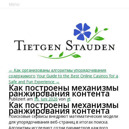
Menu
← Как организованы алгоритмы упорядочивания
содержимого
Your Guide to the Best Online Casinos for a
Safe and Fun Experience →
Как построены механизмы
ранжирования контента
Publiziert am
16. Juni 2026
von
gt
Как построены механизмы
ранжирования контента
Поисковые сервисы внедряют математические модели
для упорядочивания веб-страниц в итогах поиска.
Алгоритмы исследуют сотни параметров каждого