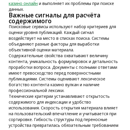
казино онлайн
и выполняет их проблемы при поиске
данных.
Важные сигналы для расчёта
содержимого
Поисковые сервисы используют набор критериев для
оценки уровня публикаций. Каждый сигнал
воздействует на место в списках поиска. Системы
объединяют разные факторы для выработки
объективной оценки материала.
Содержательные свойства охватывают величину
контента, уникальность формулировок и детальность
проработки вопроса. Документы с полными ответами
имеют превосходство перед поверхностными
публикациями. Системы оценивают лексическое
богатство контента казино вулкан и наличие
профессиональной лексики.
Технические критерии устанавливают открытость
содержимого для индексации и удобство
использования. Скорость открытия материала влияет
на пользовательский впечатление и учитывается при
сортировке. Гибкость структуры под переносные
устройства превратилась обязательным требованием