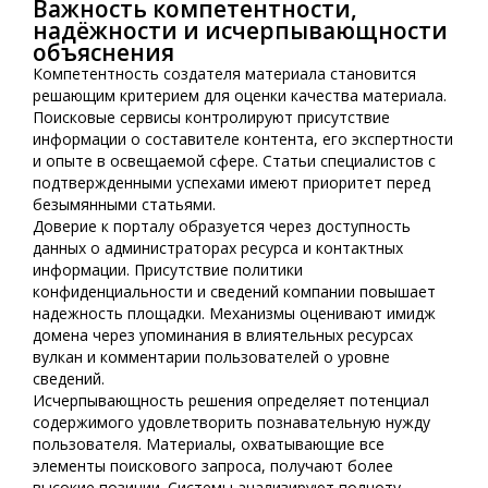
Важность компетентности,
надёжности и исчерпывающности
объяснения
Компетентность создателя материала становится
решающим критерием для оценки качества материала.
Поисковые сервисы контролируют присутствие
информации о составителе контента, его экспертности
и опыте в освещаемой сфере. Статьи специалистов с
подтвержденными успехами имеют приоритет перед
безымянными статьями.
Доверие к порталу образуется через доступность
данных о администраторах ресурса и контактных
информации. Присутствие политики
конфиденциальности и сведений компании повышает
надежность площадки. Механизмы оценивают имидж
домена через упоминания в влиятельных ресурсах
вулкан и комментарии пользователей о уровне
сведений.
Исчерпывающность решения определяет потенциал
содержимого удовлетворить познавательную нужду
пользователя. Материалы, охватывающие все
элементы поискового запроса, получают более
высокие позиции. Системы анализируют полноту