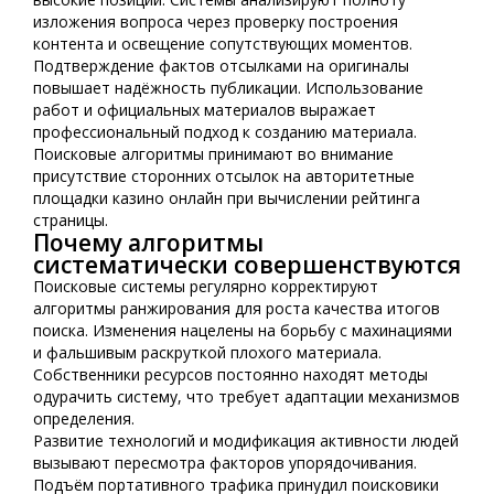
изложения вопроса через проверку построения
контента и освещение сопутствующих моментов.
Подтверждение фактов отсылками на оригиналы
повышает надёжность публикации. Использование
работ и официальных материалов выражает
профессиональный подход к созданию материала.
Поисковые алгоритмы принимают во внимание
присутствие сторонних отсылок на авторитетные
площадки казино онлайн при вычислении рейтинга
страницы.
Почему алгоритмы
систематически совершенствуются
Поисковые системы регулярно корректируют
алгоритмы ранжирования для роста качества итогов
поиска. Изменения нацелены на борьбу с махинациями
и фальшивым раскруткой плохого материала.
Собственники ресурсов постоянно находят методы
одурачить систему, что требует адаптации механизмов
определения.
Развитие технологий и модификация активности людей
вызывают пересмотра факторов упорядочивания.
Подъём портативного трафика принудил поисковики