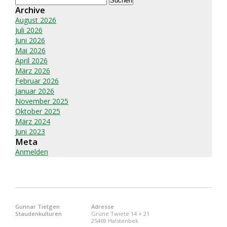
nach:
Archive
August 2026
Juli 2026
Juni 2026
Mai 2026
April 2026
März 2026
Februar 2026
Januar 2026
November 2025
Oktober 2025
März 2024
Juni 2023
Meta
Anmelden
Gunnar Tietgen
Adresse
Staudenkulturen
Grüne Twiete 14 + 21
25469 Halstenbek