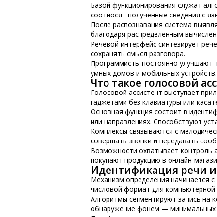
Базой функционирования служат алг
соотносят полученные сведения с я
После распознавания система выявля
благодаря распределённым вычислени
Речевой интерфейс синтезирует рече
сохранять смысл разговора.
Программисты постоянно улучшают т
умных домов и мобильных устройств.
Что такое голосовой ас
Голосовой ассистент выступает прил
гаджетами без клавиатуры или касат
Основная функция состоит в идентиф
или направлениях. Способствуют уст
Комплексы связываются с мелодическ
совершать звонки и передавать сооб
Возможности охватывает контроль а
покупают продукцию в онлайн-магази
Идентификация речи и
Механизм определения начинается с
числовой формат для компьютерной 
Алгоритмы сегментируют запись на к
обнаружение фонем — минимальных з