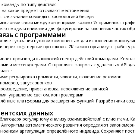
 команды по типу действия
, на какой предмет отсылают местоимения
: связывание команды с хронологией беседы
мысловые связи между концепциями. казино 7к применяют графы
яют модели внимания для фокусировки на ключевых частях об
вязь с программами
равляет указания нужным компонентам для исполнения манипуля
 через софтверные протоколы. 7К казино организуют работу р
ивает производить широкий спектр действий командами. Компле
ами и мессенджерами. Отправляют запросы к удалённым API дл
ючают:
ми: регулировка громкости, яркости, включение режимов
 номеров, запуск звонков
роизведение, приостановка, переключение записей
ами: управление светом, контроллерами
далённые платформы для расширения функций. Разработчики со
иентских данных
лагодаря регулярному анализу взаимодействий с клиентами. К
. Алгоритмы автоматического развития определяют закономерно
 нюансам артикуляции определённого индивида. Сохраняют пос