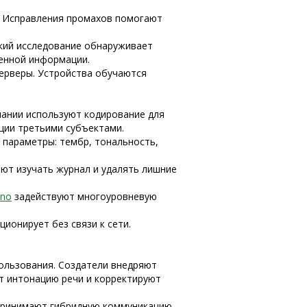
. Исправления промахов помогают
кий исследование обнаруживает
енной информации.
серверы. Устройства обучаются
пании используют кодирование для
ции третьими субъектами.
 параметры: тембр, тональность,
ют изучать журнал и удалять лишние
ino
задействуют многоуровневую
ионирует без связи к сети.
ользования. Создатели внедряют
т интонацию речи и корректируют
спринимают гибридную коммуникацию