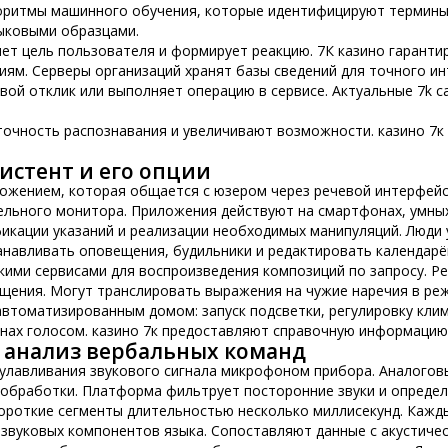
оритмы машинного обучения, которые идентифицируют термины 
зыковыми образцами.
ет цель пользователя и формирует реакцию. 7К казино гарант
ям. Серверы организаций хранят базы сведений для точного ин
вой отклик или выполняет операцию в сервисе. Актуальные 7k c
очность распознавания и увеличивают возможности. казино 7
систент и его опции
ожением, которая общается с юзером через речевой интерфейс
ельного монитора. Приложения действуют на смартфонах, умных
икации указаний и реализации необходимых манипуляций. Люди 
анавливать оповещения, будильники и редактировать календарё
ими сервисами для воспроизведения композиций по запросу. Р
щения. Могут транслировать выражения на чужие наречия в ре
втоматизированным домом: запуск подсветки, регулировку клим
нах голосом. казино 7к предоставляют справочную информацию
 анализ вербальных команд
 улавливания звукового сигнала микрофоном прибора. Аналогов
обработки. Платформа фильтрует посторонние звуки и определ
ороткие сегменты длительностью несколько миллисекунд. Кажд
вуковых компонентов языка. Сопоставляют данные с акустичес