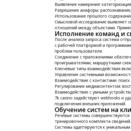
Выявление намерения: категоризация
Разрешение анафоры: распознавание
Использование прошлого содержания
Смысловой исследование выявляет с
отношений между объектами. Примен
Исполнение команд и с
После анализа запроса система отп
с рабочей платформой и программами
проблем пользователя.
Соединение с приложениями обеспеч
проигрывателями, маршрутными схем
Ключевые типы взаимодействия вкл
Управление системными возможностя
Взаимодействие с контактами: поиск
Регулирование медиаконтентом: восп
Взаимодействие с умными устройств
7k casino задействуют webhooks и у
подключения внешних приложений.
Обучение систем на кл
Речевые системы совершенствуются б
тренировочного комплекта сведений
Системы адаптируются к уникальным