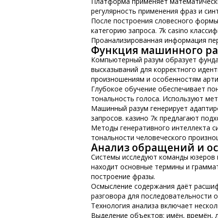
Платформа применяет математическ
регулярность применения фраз и син
После построения словесного формы
категорию запроса. 7k casino класс
Проанализированная информация пер
Функция машинного раз
Компьютерный разум образует фунда
высказываний для корректного иден
произношениям и особенностям арти
Глубокое обучение обеспечивает пон
тональность голоса. Используют мет
Машинный разум генерирует адаптир
запросов. казино 7к предлагают под
Методы генеративного интеллекта с
тональности человеческого произно
Анализ обращений и о
Системы исследуют команды юзеров 
находит основные термины и граммат
построение фразы.
Осмысление содержания даёт расши
разговора для последовательности о
Технология анализа включает нескол
Выделение объектов: имён, времён, 