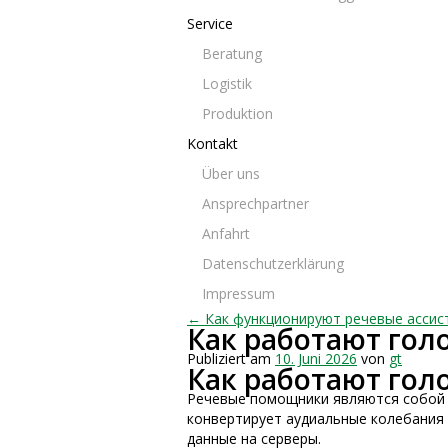
Service
Beratung
Logistik
Produktion
Kontakt
Über uns
Ansprechpartner
Anfahrt
Datenschutzerklärung
Impressum
← Как функционируют речевые ассис
Как работают гол
Publiziert am
10. Juni 2026
von
gt
Как работают гол
Речевые помощники являются собой 
конвертирует аудиальные колебания
данные на серверы.