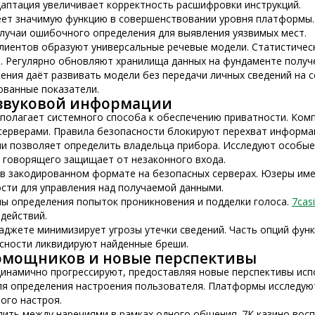
аптация увеличивает корректность расшифровки инструкций.
еет значимую функцию в совершенствовании уровня платформы
лучаи ошибочного определения для выявления уязвимых мест.
лиентов образуют универсальные речевые модели. Статистичес
 Регулярно обновляют хранилища данных на фундаменте получ
ния даёт развивать модели без передачи личных сведений на 
ованные показатели.
 звуковой информации
полагает системного способа к обеспечению приватности. Ком
серверами. Правила безопасности блокируют перехват информа
и позволяет определить владельца прибора. Исследуют особые
 говорящего защищает от незаконного входа.
в закодированном формате на безопасных серверах. Юзеры име
сти для управления над получаемой данными.
ы определения попыток проникновения и подделки голоса.
7cas
действий.
джете минимизирует угрозы утечки сведений. Часть опций функц
сности ликвидируют найденные бреши.
омощников и новые перспективы
динамично прогрессируют, предоставляя новые перспективы исп
ля определения настроения пользователя. Платформы исследую
ого настроя.
ить между наречиями в рамках одного общения. 7К казино во