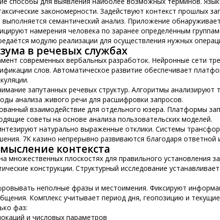
ие способы для выявления наиболее возможных терминов. Язы
таксические закономерности. Задействуют контекст прошлых за
 выполняется семантический анализ. Приложение обнаруживае
ифицируют намерения человека по заранее определённым группам
едаётся модулю реализации для осуществления нужных операц
ума в речевых службах
мент современных вербальных разработок. Нейронные сети тре
тификации слов. Автоматическое развитие обеспечивает платфо
куляции.
имание запутанных речевых структур. Алгоритмы анализируют 
оды анализа живого речи для расшифровки запросов.
ованный взаимодействие для отдельного юзера. Платформы за
ходящие советы на основе анализа пользовательских моделей.
интезируют натурально выраженные отклики. Системы трансфор
шения. 7К казино непрерывно развиваются благодаря ответной 
смысление контекста
на множественных плоскостях для правильного установления за
ические конструкции. Структурный исследование устанавливае
фровывать неполные фразы и местоимения. Фиксируют информа
бщения. Комплекс учитывает период дня, геопозицию и текущие
ько фаз:
локаций и числовых параметров