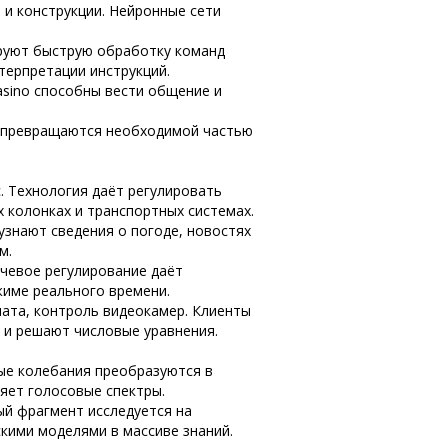
и конструкции. Нейронные сети
ируют быструю обработку команд
терпретации инструкций.
asino способны вести общение и
к превращаются необходимой частью
. Технология даёт регулировать
 колонках и транспортных системах.
узнают сведения о погоде, новостях
м.
ечевое регулирование даёт
жиме реального времени.
ата, контроль видеокамер. Клиенты
 и решают числовые уравнения.
ые колебания преобразуются в
яет голосовые спектры.
ый фрагмент исследуется на
кими моделями в массиве знаний.