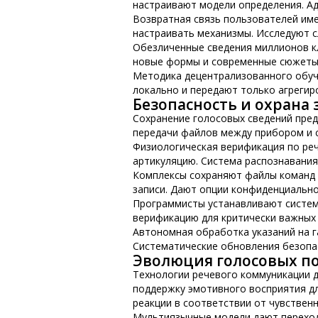
настраивают модели определения. Ад
Возвратная связь пользователей им
настраивать механизмы. Исследуют с
Обезличенные сведения миллионов к
новые формы и современные сюжеты.
Методика децентрализованного обуче
локально и передают только агрегир
Безопасность и охрана
Сохранение голосовых сведений пред
передачи файлов между прибором и 
Физиологическая верификация по реч
артикуляцию. Система распознавания
Комплексы сохраняют файлы команд 
записи. Дают опции конфиденциально
Программисты устанавливают систем
верификацию для критически важных 
Автономная обработка указаний на га
Систематические обновления безопа
Эволюция голосовых п
Технологии речевого коммуникации 
поддержку эмотивного восприятия д
реакции в соответствии от чувственн
Мультиязычные модели дают переход