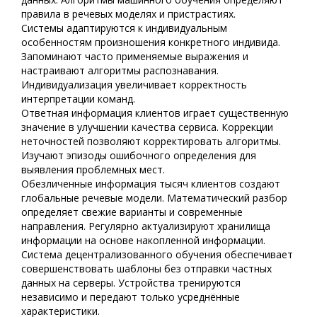
правила в речевых моделях и пристрастиях.
Системы адаптируются к индивидуальным
особенностям произношения конкретного индивида.
Запоминают часто применяемые выражения и
настраивают алгоритмы распознавания.
Индивидуализация увеличивает корректность
интерпретации команд.
Ответная информация клиентов играет существенную
значение в улучшении качества сервиса. Коррекции
неточностей позволяют корректировать алгоритмы.
Изучают эпизоды ошибочного определения для
выявления проблемных мест.
Обезличенные информация тысяч клиентов создают
глобальные речевые модели. Математический разбор
определяет свежие варианты и современные
направления. Регулярно актуализируют хранилища
информации на основе накопленной информации.
Система децентрализованного обучения обеспечивает
совершенствовать шаблоны без отправки частных
данных на серверы. Устройства тренируются
независимо и передают только усреднённые
характеристики.