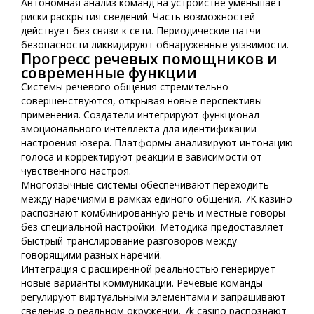
Автономная анализ команд на устройстве уменьшает
риски раскрытия сведений. Часть возможностей
действует без связи к сети. Периодические патчи
безопасности ликвидируют обнаруженные уязвимости.
Прогресс речевых помощников и
современные функции
Системы речевого общения стремительно
совершенствуются, открывая новые перспективы
применения. Создатели интегрируют функционал
эмоционального интеллекта для идентификации
настроения юзера. Платформы анализируют интонацию
голоса и корректируют реакции в зависимости от
чувственного настроя.
Многоязычные системы обеспечивают переходить
между наречиями в рамках единого общения. 7К казино
распознают комбинированную речь и местные говоры
без специальной настройки. Методика предоставляет
быстрый транслирование разговоров между
говорящими разных наречий.
Интеграция с расширенной реальностью генерирует
новые варианты коммуникации. Речевые команды
регулируют виртуальными элементами и запрашивают
сведения о реальном окружении. 7k casino распознают