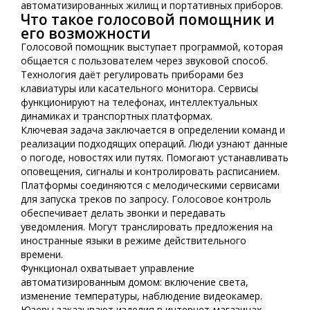
автоматизированных жилищ и портативных приборов.
Что такое голосовой помощник и
его возможности
Голосовой помощник выступает программой, которая
общается с пользователем через звуковой способ.
Технология даёт регулировать приборами без
клавиатуры или касательного монитора. Сервисы
функционируют на телефонах, интеллектуальных
динамиках и транспортных платформах.
Ключевая задача заключается в определении команд и
реализации подходящих операций. Люди узнают данные
о погоде, новостях или путях. Помогают устанавливать
оповещения, сигналы и контролировать расписанием.
Платформы соединяются с мелодическими сервисами
для запуска треков по запросу. Голосовое контроль
обеспечивает делать звонки и передавать
уведомления. Могут транслировать предложения на
иностранные языки в режиме действительного
времени.
Функционал охватывает управление
автоматизированным домом: включение света,
изменение температуры, наблюдение видеокамер.
Юзеры заказывают изделия в интернет-магазинах