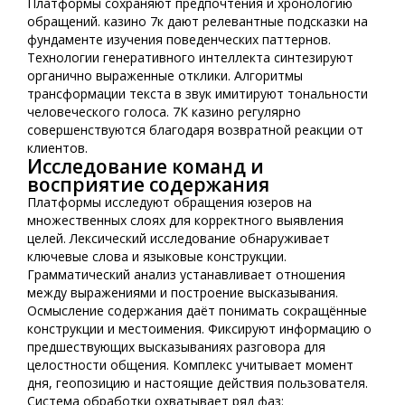
Платформы сохраняют предпочтения и хронологию
обращений. казино 7к дают релевантные подсказки на
фундаменте изучения поведенческих паттернов.
Технологии генеративного интеллекта синтезируют
органично выраженные отклики. Алгоритмы
трансформации текста в звук имитируют тональности
человеческого голоса. 7К казино регулярно
совершенствуются благодаря возвратной реакции от
клиентов.
Исследование команд и
восприятие содержания
Платформы исследуют обращения юзеров на
множественных слоях для корректного выявления
целей. Лексический исследование обнаруживает
ключевые слова и языковые конструкции.
Грамматический анализ устанавливает отношения
между выражениями и построение высказывания.
Осмысление содержания даёт понимать сокращённые
конструкции и местоимения. Фиксируют информацию о
предшествующих высказываниях разговора для
целостности общения. Комплекс учитывает момент
дня, геопозицию и настоящие действия пользователя.
Система обработки охватывает ряд фаз: