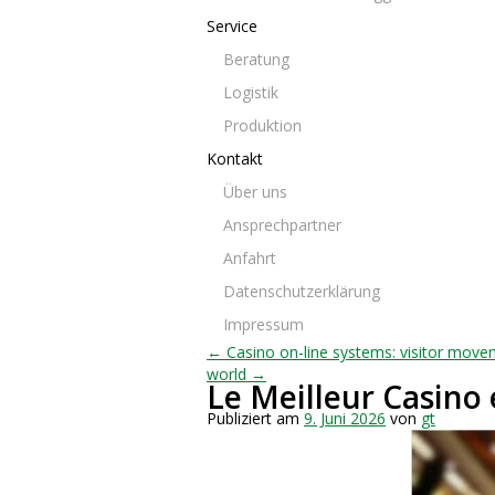
Service
Beratung
Logistik
Produktion
Kontakt
Über uns
Ansprechpartner
Anfahrt
Datenschutzerklärung
Impressum
← Casino on-line systems: visitor move
world →
Le Meilleur Casino
Publiziert am
9. Juni 2026
von
gt