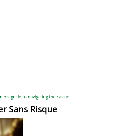
ner's guide to navigating the casino
er Sans Risque