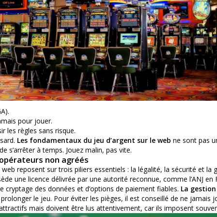
GA).
amais pour jouer.
 les règles sans risque.
asard.
Les fondamentaux du jeu d’argent sur le web
ne sont pas un 
e s’arrêter à temps. Jouez malin, pas vite.
t opérateurs non agréés
b reposent sur trois piliers essentiels : la légalité, la sécurité et la 
ossède une licence délivrée par une autorité reconnue, comme l’ANJ en
de cryptage des données et d’options de paiement fiables.
La gestion
prolonger le jeu. Pour éviter les pièges, il est conseillé de ne jamais j
tractifs mais doivent être lus attentivement, car ils imposent souve