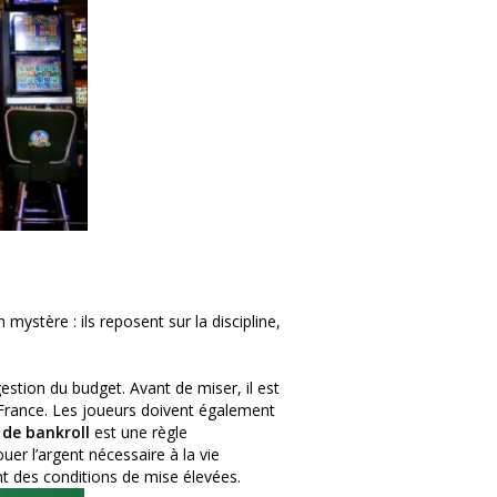
mystère : ils reposent sur la discipline,
gestion du budget. Avant de miser, il est
 France. Les joueurs doivent également
 de bankroll
est une règle
ouer l’argent nécessaire à la vie
nt des conditions de mise élevées.