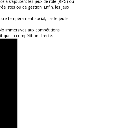
 cela s’ajoutent les jeux de rôle (RPG) où
éalistes ou de gestion. Enfin, les jeux
otre tempérament social, car le jeu le
 solo immersives aux compétitions
ôt que la compétition directe.