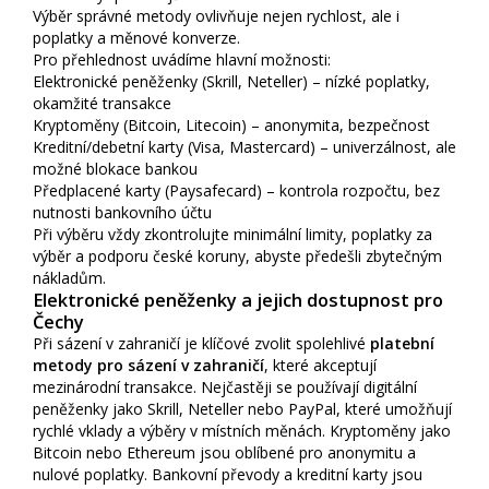
Výběr správné metody ovlivňuje nejen rychlost, ale i
poplatky a měnové konverze.
Pro přehlednost uvádíme hlavní možnosti:
Elektronické peněženky (Skrill, Neteller) – nízké poplatky,
okamžité transakce
Kryptoměny (Bitcoin, Litecoin) – anonymita, bezpečnost
Kreditní/debetní karty (Visa, Mastercard) – univerzálnost, ale
možné blokace bankou
Předplacené karty (Paysafecard) – kontrola rozpočtu, bez
nutnosti bankovního účtu
Při výběru vždy zkontrolujte minimální limity, poplatky za
výběr a podporu české koruny, abyste předešli zbytečným
nákladům.
Elektronické peněženky a jejich dostupnost pro
Čechy
Při sázení v zahraničí je klíčové zvolit spolehlivé
platební
metody pro sázení v zahraničí
, které akceptují
mezinárodní transakce. Nejčastěji se používají digitální
peněženky jako Skrill, Neteller nebo PayPal, které umožňují
rychlé vklady a výběry v místních měnách. Kryptoměny jako
Bitcoin nebo Ethereum jsou oblíbené pro anonymitu a
nulové poplatky. Bankovní převody a kreditní karty jsou