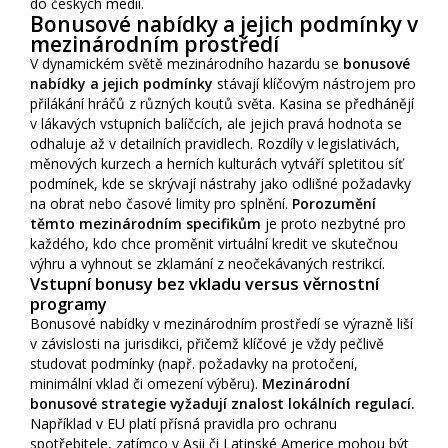
do českých médií.
Bonusové nabídky a jejich podmínky v
mezinárodním prostředí
V dynamickém světě mezinárodního hazardu se
bonusové
nabídky a jejich podmínky
stávají klíčovým nástrojem pro
přilákání hráčů z různých koutů světa. Kasina se předhánějí
v lákavých vstupních balíčcích, ale jejich pravá hodnota se
odhaluje až v detailních pravidlech. Rozdíly v legislativách,
měnových kurzech a herních kulturách vytváří spletitou síť
podmínek, kde se skrývají nástrahy jako odlišné požadavky
na obrat nebo časové limity pro splnění.
Porozumění
těmto mezinárodním specifikům
je proto nezbytné pro
každého, kdo chce proměnit virtuální kredit ve skutečnou
výhru a vyhnout se zklamání z neočekávaných restrikcí.
Vstupní bonusy bez vkladu versus věrnostní
programy
Bonusové nabídky v mezinárodním prostředí se výrazně liší
v závislosti na jurisdikci, přičemž klíčové je vždy pečlivě
studovat podmínky (např. požadavky na protočení,
minimální vklad či omezení výběru).
Mezinárodní
bonusové strategie vyžadují znalost lokálních regulací.
Například v EU platí přísná pravidla pro ochranu
spotřebitele, zatímco v Asii či Latinské Americe mohou být