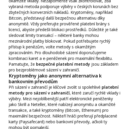
okamžité vklady. Nezapomeňte však zkontrolovat, zda
vybraná metoda podporuje výběry v českých korunách bez
zbytečných konverzních nákladů. Kryptoměny, například
Bitcoin, představují další bezpečnou alternativu díky
anonymitě. Vždy preferujte prověřené platební brány s
licencí, abyste předešli blokaci prostředků. Důležité je také
sledovat limity transakcí – některé banky mohou
mezinárodní platby blokovat. Pokud potřebujete rychlý
přístup k penězům, volte metody s okamžitým
zpracováním. Pro dlouhodobé sázení doporučujeme
kombinaci karet a e-peněženek pro maximální flexibilitu.
Pamatujte, že
bezpečné platební metody
jsou základem
pro bezproblémové sázení v zahraničí.
Kryptoměny jako anonymní alternativa k
bankovním převodům
Při sázení v zahraničí je klíčové zvolit si spolehlivé
platební
metody pro sázení v zahraničí
, které zaručí rychlé vklady i
výběry. Mezi nejoblíbenější patří elektronické peněženky
jako Skrill a Neteller, které nabízejí anonymitu a okamžité
transakce, a také kryptoměny (Bitcoin, Ethereum) pro
maximální bezpečnost. Někteří hráči preferují předplacené
karty (Paysafecard) nebo bankovní převody, ačkoli ty
mohou být pomalejší.