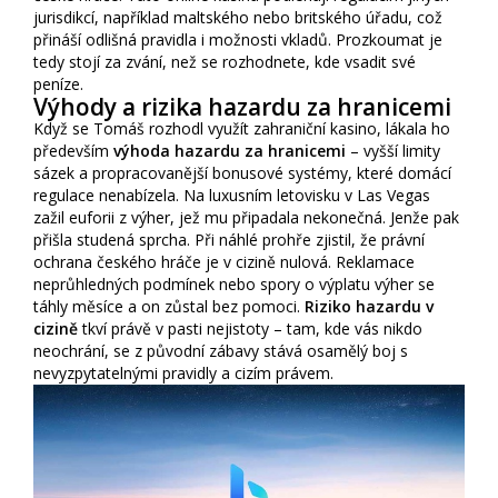
jurisdikcí, například maltského nebo britského úřadu, což
přináší odlišná pravidla i možnosti vkladů. Prozkoumat je
tedy stojí za zvání, než se rozhodnete, kde vsadit své
peníze.
Výhody a rizika hazardu za hranicemi
Když se Tomáš rozhodl využít zahraniční kasino, lákala ho
především
výhoda hazardu za hranicemi
– vyšší limity
sázek a propracovanější bonusové systémy, které domácí
regulace nenabízela. Na luxusním letovisku v Las Vegas
zažil euforii z výher, jež mu připadala nekonečná. Jenže pak
přišla studená sprcha. Při náhlé prohře zjistil, že právní
ochrana českého hráče je v cizině nulová. Reklamace
neprůhledných podmínek nebo spory o výplatu výher se
táhly měsíce a on zůstal bez pomoci.
Riziko hazardu v
cizině
tkví právě v pasti nejistoty – tam, kde vás nikdo
neochrání, se z původní zábavy stává osamělý boj s
nevyzpytatelnými pravidly a cizím právem.