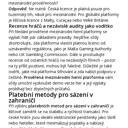
mezinárodní prověřenosti?
Odpověď:
Ne nutně. Česká licence je platná pouze pro
tuzemský trh, nikoli pro mezinárodní. Pro globální platformy
je klíčová licence z Malty, Curaçaa nebo Velké Británie.
Recenze hráčů a nezávislé audity jako vodítko
Při hledání prověřené mezinárodní herní platformy se
vyplatí řídit pár základními pravidly. Nejdříve vždy
zkontrolujte, zda platforma vlastní platnou licenci od
uznávaného regulátora, jako je Malta Gaming Authority
nebo UK Gambling Commission. Dále si prostudujte
recenze od ostatních hráčů na nezávislých fórech – pozor
na ty příliš pozitivní, mohou být falešné. Důležité je také
ověřit, jaké má platforma šifrování a zda nabízí podporu v
češtině.
Prověřená mezinárodní herní platforma
vám
vždy umožní vyzkoušet demo verze her a její výplaty
probíhají bez zbytečných průtahů.
Platební metody pro sázení v
zahraničí
Při výběru
platebních metod pro sázení v zahraničí
je
klíčové zaměřit se na stabilitu a rychlost transakcí. Pro
české hráče jsou ideální elektronické peněženky jako Skrill
nebo Neteller, které minimalizují poplatky a nabízejí