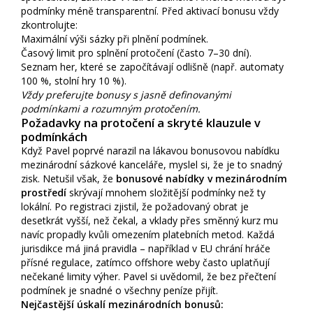
podmínky méně transparentní. Před aktivací bonusu vždy
zkontrolujte:
Maximální výši sázky při plnění podmínek.
Časový limit pro splnění protočení (často 7–30 dní).
Seznam her, které se započítávají odlišně (např. automaty
100 %, stolní hry 10 %).
Vždy preferujte bonusy s jasně definovanými
podmínkami a rozumným protočením.
Požadavky na protočení a skryté klauzule v
podmínkách
Když Pavel poprvé narazil na lákavou bonusovou nabídku
mezinárodní sázkové kanceláře, myslel si, že je to snadný
zisk. Netušil však, že
bonusové nabídky v mezinárodním
prostředí
skrývají mnohem složitější podmínky než ty
lokální. Po registraci zjistil, že požadovaný obrat je
desetkrát vyšší, než čekal, a vklady přes směnný kurz mu
navíc propadly kvůli omezením platebních metod. Každá
jurisdikce má jiná pravidla – například v EU chrání hráče
přísné regulace, zatímco offshore weby často uplatňují
nečekané limity výher. Pavel si uvědomil, že bez přečtení
podmínek je snadné o všechny peníze přijít.
Nejčastější úskalí mezinárodních bonusů: