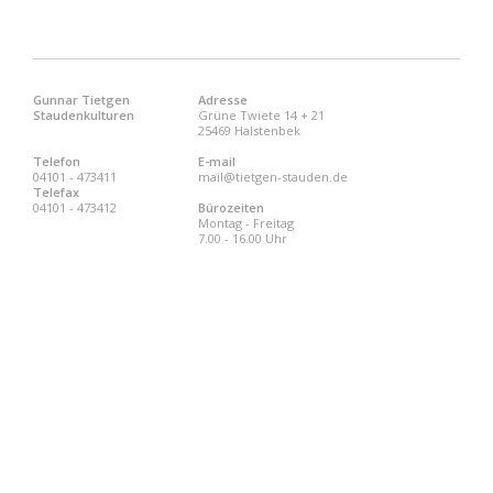
Gunnar Tietgen
Adresse
Staudenkulturen
Grüne Twiete 14 + 21
25469 Halstenbek
Telefon
E-mail
04101 - 473411
mail@tietgen-stauden.de
Telefax
04101 - 473412
Bürozeiten
Montag - Freitag
7.00 - 16.00 Uhr