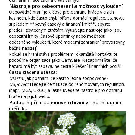
Nástroje pro sebeomezení a možnost vyloučení
Odpovědné hraní je klíčové pro ochranu hráče v cizích
kasinech, kde často chybí přísná domácí regulace. Stanovte
si předem **pevný časový a finanční limit**, abyste
předešli zbytečným ztrátám. Využívejte nástroje jako jsou
depozitní limity, časové upomínky nebo možnost
dočasného vyloučení, které moderní zahraniční provozovny
běžně nabízejí.
Pokud se hraní stává problémem, okamžitě kontaktujte
podpůrné organizace jako GamCare. Nezapomeňte, že
hazard má být zábava, ne cesta k řešení finančních potíží.
Často kladená otázka:
Otázka:
Jak poznám, že kasino jedná zodpovědně?
Odpověď:
Hledejte certifikace od renomovaných regulátorů
(např. MGA, UKGC) a jasně uvedené nástroje pro ochranu
hráče na jejich webu.
Podpora při problémovém hraní v nadnárodním
měřítku