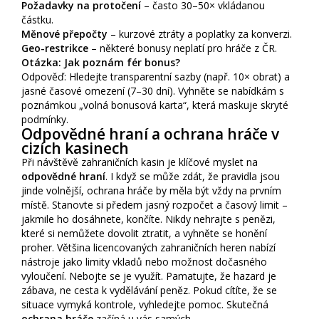
Požadavky na protočení
– často 30–50× vkládanou
částku.
Měnové přepočty
– kurzové ztráty a poplatky za konverzi.
Geo-restrikce
– některé bonusy neplatí pro hráče z ČR.
Otázka: Jak poznám fér bonus?
Odpověď: Hledejte transparentní sazby (např. 10× obrat) a
jasné časové omezení (7–30 dní). Vyhněte se nabídkám s
poznámkou „volná bonusová karta“, která maskuje skryté
podmínky.
Odpovědné hraní a ochrana hráče v
cizích kasinech
Při návštěvě zahraničních kasin je klíčové myslet na
odpovědné hraní
. I když se může zdát, že pravidla jsou
jinde volnější, ochrana hráče by měla být vždy na prvním
místě. Stanovte si předem jasný rozpočet a časový limit –
jakmile ho dosáhnete, končíte. Nikdy nehrajte s penězi,
které si nemůžete dovolit ztratit, a vyhněte se honění
proher. Většina licencovaných zahraničních heren nabízí
nástroje jako limity vkladů nebo možnost dočasného
vyloučení. Nebojte se je využít. Pamatujte, že hazard je
zábava, ne cesta k vydělávání peněz. Pokud cítíte, že se
situace vymyká kontrole, vyhledejte pomoc. Skutečná
ochrana hráče
začíná u vás samých.