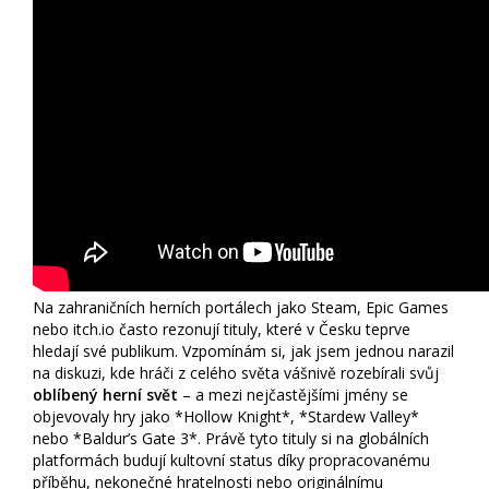
Na zahraničních herních portálech jako Steam, Epic Games
nebo itch.io často rezonují tituly, které v Česku teprve
hledají své publikum. Vzpomínám si, jak jsem jednou narazil
na diskuzi, kde hráči z celého světa vášnivě rozebírali svůj
oblíbený herní svět
– a mezi nejčastějšími jmény se
objevovaly hry jako *Hollow Knight*, *Stardew Valley*
nebo *Baldur’s Gate 3*. Právě tyto tituly si na globálních
platformách budují kultovní status díky propracovanému
příběhu, nekonečné hratelnosti nebo originálnímu