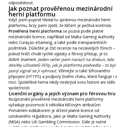
odpovědnost.
Jak poznat prověřenou mezinárodní
herní platformu
Když jsem poprvé hledal tu správnou mezinárodní herní
platformu, brzy jsem zjistil, že klíčem je pečlivá kontrola.
Prověřená herní platforma
se pozná podle platné
mezinárodní licence, například od Malta Gaming Authority
nebo Curaçao eGaming, a také podle transparentních
podmínek. Důležité je číst recenze na nezávislých fórech –
pokud hráči chválí rychlé výplaty a férový přístup, je to
dobré znamení.
Jeden večer jsem narazil na diskuzi, kde
desítky uživatelů líčily, jak je platforma podvedla – to byl
jasný signál se jí vyhnout.
Všímejte si také šifrovaného
připojení (HTTPS) a podpory živého chatu, která funguje i v
noci. Spolehlivá herna nikdy neskrývá svou historii ani sídlo
společnosti.
Licenční orgány a jejich význam pro férovou hru
Rozpoznání prověřené mezinárodní herní platformy
vyžaduje pozornost k několika klíčovým atributům.
Primárním indikátorem je držení platné licence od
uznávaného regulátora, jako je Malta Gaming Authority
(MGA) nebo UK Gambling Commission. Dále je nutné