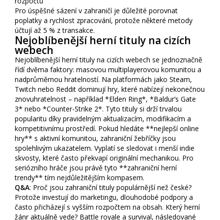
rozpočtu
Pro úspěšné sázení v zahraničí je důležité porovnat
poplatky a rychlost zpracování, protože některé metody
účtují až 5 % z transakce.
Nejoblíbenější herní tituly na cizích
webech
Nejoblíbenější herní tituly na cizích webech se jednoznačně
řídí dvěma faktory: masovou multiplayerovou komunitou a
nadprůměrnou hratelností. Na platformách jako Steam,
Twitch nebo Reddit dominují hry, které nabízejí nekonečnou
znovuhratelnost – například *Elden Ring*, *Baldur’s Gate
3* nebo *Counter-Strike 2*. Tyto tituly si drží trvalou
popularitu díky pravidelným aktualizacím, modifikacím a
kompetitivnímu prostředí. Pokud hledáte **nejlepší online
hry** s aktivní komunitou, zahraniční žebříčky jsou
spolehlivým ukazatelem. Vyplatí se sledovat i menší indie
skvosty, které často překvapí originální mechanikou. Pro
seriózního hráče jsou právě tyto **zahraniční herní
trendy** tím nejdůležitějším kompasem.
Q&A
: Proč jsou zahraniční tituly populárnější než české?
Protože investují do marketingu, dlouhodobé podpory a
často přicházejí s vyšším rozpočtem na obsah. Který herní
žánr aktuálně vede? Battle royale a survival, následované