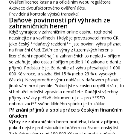
Ověření licence kasina na oficiálním webu regulátora.
Aktivace dvoufaktorového ověření účtu.
Pravidelná kontrola výpisů transakcí.
Daňové povinnosti při výhrách ze
zahraničních heren
Když vyhrajete v zahraničním online casinu, rozhodně
neusínejte na vavřínech. I když je provozovatel mimo ČR,
jako český **daňový rezident** jste povinni výhru přiznat
na finanční úřad. Zatímco výhry z tuzemských heren s
licencí dani nepodléhají, u zahraničních to neplatí – příjem
se zdaňuje jako ostatní příjem podle § 10 zákona o dani z
příjmů. Podstatné je, že daníte až výhru přesahující 1 000
000 Kč v roce, a sazba činí 15 % (nebo 23 % u vysokých
částek). Nezapomeňte výhru nahlásit v daňovém přiznání,
jinak vám hrozí penále. Pokud jste v casinu utrpěli ztrátu, tu
si bohužel odečíst zpravidla nemůžete. Raději si všechny
příjmy a sázky pečlivě dokumentujte – pro **SEO
optimalizaci** svého klidného spánku je to základ.
Přiznání příjmů a spolupráce s českým finančním
úřadem
Výhry ze zahraničních heren podléhají dani z příjmu
,
pokud nejste profesionálním hráčem na živnostenský list.
Za každou výhru nad 100 000 Kč musíte podat daňové