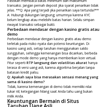
Pastikan membaca batas minimum dan maksimum
transaksi. Jangan pernah deposit jika syarat penarikan tidak
jelas. **Q: Apa yang terjadi jika penarikan saya tertunda?**
A: Hubungi dukungan langsung; umumnya karena KYC
belum lengkap atau melebihi batas harian. Selalu simpan
riwayat transaksi sebagai bukti.
Perbedaan mendasar dengan kasino gratis atau
demo
Perbedaan mendasar dengan kasino gratis atau demo
terletak pada risiko nyata dan potensi keuntungan. Di
kasino uang asli, setiap taruhan menggunakan saldo
sungguhan, sehingga kemenangan bisa dicairkan, berbeda
dengan mode demo yang hanya memberikan koin virtual.
Fitur seperti
RTP langsung dan volatilitas akurat
hanya
terasa di versi uang asli, karena algoritma berjalan tanpa
batasan kredit palsu.
Q: Apakah saya bisa merasakan sensasi menang yang
sama di kasino demo?
Tidak, karena kemenangan di demo tidak memiliki nilai
tukar riil; ketegangan hilang saat Anda tahu uang bukan
milik Anda.
Keuntungan Bermain di Situs
Taruhan Uang Asli