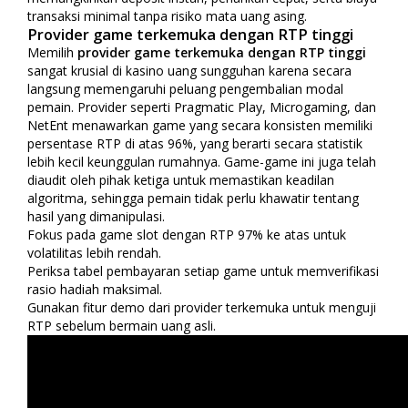
transaksi minimal tanpa risiko mata uang asing.
Provider game terkemuka dengan RTP tinggi
Memilih
provider game terkemuka dengan RTP tinggi
sangat krusial di kasino uang sungguhan karena secara
langsung memengaruhi peluang pengembalian modal
pemain. Provider seperti Pragmatic Play, Microgaming, dan
NetEnt menawarkan game yang secara konsisten memiliki
persentase RTP di atas 96%, yang berarti secara statistik
lebih kecil keunggulan rumahnya. Game-game ini juga telah
diaudit oleh pihak ketiga untuk memastikan keadilan
algoritma, sehingga pemain tidak perlu khawatir tentang
hasil yang dimanipulasi.
Fokus pada game slot dengan RTP 97% ke atas untuk
volatilitas lebih rendah.
Periksa tabel pembayaran setiap game untuk memverifikasi
rasio hadiah maksimal.
Gunakan fitur demo dari provider terkemuka untuk menguji
RTP sebelum bermain uang asli.