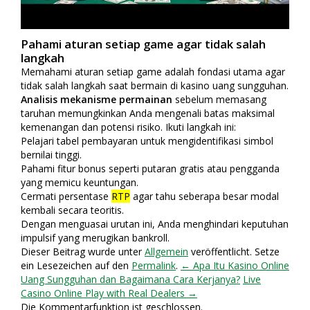
Pahami aturan setiap game agar tidak salah
langkah
Memahami aturan setiap game adalah fondasi utama agar
tidak salah langkah saat bermain di kasino uang sungguhan.
Analisis mekanisme permainan
sebelum memasang
taruhan memungkinkan Anda mengenali batas maksimal
kemenangan dan potensi risiko. Ikuti langkah ini:
Pelajari tabel pembayaran untuk mengidentifikasi simbol
bernilai tinggi.
Pahami fitur bonus seperti putaran gratis atau pengganda
yang memicu keuntungan.
Cermati persentase
RTP
agar tahu seberapa besar modal
kembali secara teoritis.
Dengan menguasai urutan ini, Anda menghindari keputuhan
impulsif yang merugikan bankroll.
Dieser Beitrag wurde unter
Allgemein
veröffentlicht. Setze
ein Lesezeichen auf den
Permalink
.
← Apa Itu Kasino Online
Uang Sungguhan dan Bagaimana Cara Kerjanya?
Live
Casino Online Play with Real Dealers →
Die Kommentarfunktion ist geschlossen.