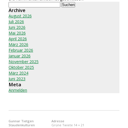
Suchen
nach:
Archive
August 2026
Juli 2026
Juni 2026
Mai 2026
April 2026
März 2026
Februar 2026
Januar 2026
November 2025
Oktober 2025
März 2024
Juni 2023
Meta
Anmelden
Gunnar Tietgen
Adresse
Staudenkulturen
Grüne Twiete 14 + 21