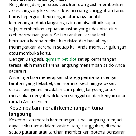
Bergabung dengan
situs taruhan uang asli
memberikan
akses langsung ke sensasi
kasino uang sungguhan
tanpa
harus bepergian. Keuntungan utamanya adalah
kemenangan Anda langsung cair dan bisa ditarik kapan
saja, memberikan kepuasan instan yang tidak bisa ditiru
oleh permainan gratis. Setiap taruhan terasa lebih
bermakna karena melibatkan risiko dan hadiah nyata,
meningkatkan adrenalin setiap kali Anda memutar gulungan
atau membuka kartu.
Dengan uang asli,
qqmamibet slot
setiap kemenangan
terasa lebih manis karena langsung menambah saldo Anda
secara riil.
Anda juga bisa menerapkan strategi permainan dengan
taruhan yang fleksibel, dari nominal kecil hingga besar,
sesuai keinginan. Ini adalah cara paling langsung untuk
merasakan denyut nadi kasino sungguhan dari kenyamanan
rumah Anda sendiri.
Kesempatan meraih kemenangan tunai
langsung
Kesempatan meraih kemenangan tunai langsung menjadi
daya tarik utama dalam kasino uang sungguhan, di mana
setiap putaran atau taruhan memberikan potensi pencairan