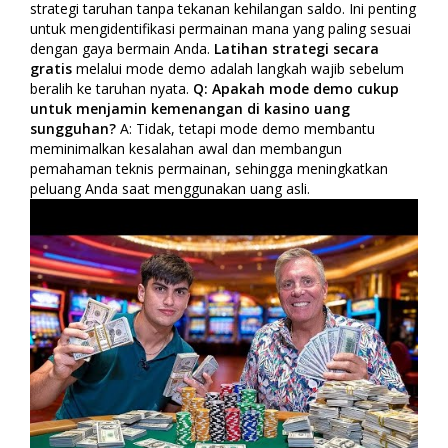
strategi taruhan tanpa tekanan kehilangan saldo. Ini penting
untuk mengidentifikasi permainan mana yang paling sesuai
dengan gaya bermain Anda.
Latihan strategi secara
gratis
melalui mode demo adalah langkah wajib sebelum
beralih ke taruhan nyata.
Q: Apakah mode demo cukup
untuk menjamin kemenangan di kasino uang
sungguhan?
A: Tidak, tetapi mode demo membantu
meminimalkan kesalahan awal dan membangun
pemahaman teknis permainan, sehingga meningkatkan
peluang Anda saat menggunakan uang asli.