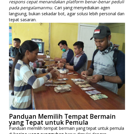
respons cepat menandakan platform benar-benar peduli
pada pengalamanmu.
Cari yang menyediakan agen
langsung, bukan sekadar bot, agar solusi lebih personal dan
tepat sasaran.
Panduan Memilih Tempat Bermain
yang Tepat untuk Pemula
Panduan memilih tempat bermain yang tepat untuk pemula