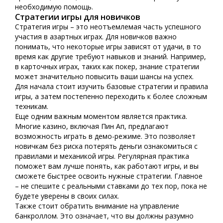
необходимую помощь.
Стратегии игры для новичков
Стратегия игры – это неотъемлемая часть успешного
участия в азартных играх. Для новичков важно
понимать, что некоторые игры зависят от удачи, в то
время как другие требуют навыков и знаний. Например,
в карточных играх, таких как покер, знание стратегии
может значительно повысить ваши шансы на успех.
Для начала стоит изучить базовые стратегии и правила
игры, а затем постепенно переходить к более сложным
техникам.
Еще одним важным моментом является практика.
Многие казино, включая Пин Ап, предлагают
возможность играть в демо-режиме. Это позволяет
новичкам без риска потерять деньги ознакомиться с
правилами и механикой игры. Регулярная практика
поможет вам лучше понять, как работают игры, и вы
сможете быстрее освоить нужные стратегии. Главное
– не спешите с реальными ставками до тех пор, пока не
будете уверены в своих силах.
Также стоит обратить внимание на управление
банкроллом. Это означает, что вы должны разумно