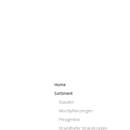
Home
Sortiment
Stauden
Mischpflanzungen
Phragmites
Strandhafer Strandroggen