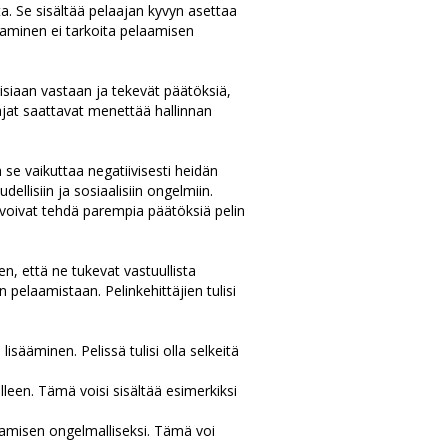
sta. Se sisältää pelaajan kyvyn asettaa
laaminen ei tarkoita pelaamisen
oisiaan vastaan ja tekevät päätöksiä,
ajat saattavat menettää hallinnan
se vaikuttaa negatiivisesti heidän
llisiin ja sosiaalisiin ongelmiin.
 voivat tehdä parempia päätöksiä pelin
en, että ne tukevat vastuullista
pelaamistaan. Pelinkehittäjien tulisi
isääminen. Pelissä tulisi olla selkeitä
halleen. Tämä voisi sisältää esimerkiksi
elaamisen ongelmalliseksi. Tämä voi