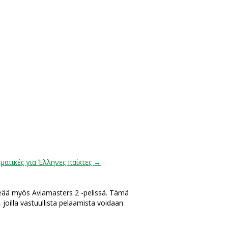
ματικές για Έλληνες παίκτες →
keää myös Aviamasters 2 -pelissä. Tämä
, joilla vastuullista pelaamista voidaan