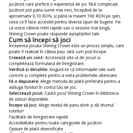
jucătorii care preferă o experiență de joc fără complicații.
Jucătorii pot paria sume mai mici, începând de la
aproximativ 0,10 RON, și până la maxim 100 RON pe spin,
ceea ce îl face accesibil pentru diverse tipuri de bugete. Fie
că vizezi câteva rotiri rapide sau o sesiune mai lungă,
Shining Crown poate răspunde așteptărilor tale.
Cum să începi să joci
Începerea jocului Shining Crown este un proces simplu, care
poate fi realizat în câțiva pași. Iată cum poți începe:
Creează un cont:
Accesează site-ul de jocuri și
completează formularul de înregistrare.
Verifică-ți detaliile:
Asigură-te că informațiile tale sunt
corecte și complete pentru a evita problemele ulterioare.
Fă o depunere:
Alege metoda de plată preferată pentru a
adăuga fonduri în contul tău de joc.
Selectează jocul:
Caută jocul Shining Crown în biblioteca
de sloturi disponibile.
Începe să joci:
Alege nivelul de pariu dorit și dă drumul
rotirilor!
Facilitate de înregistrare rapidă
Accesibilitate pentru toate categoriile de jucători
Opțiuni de plată diversificate