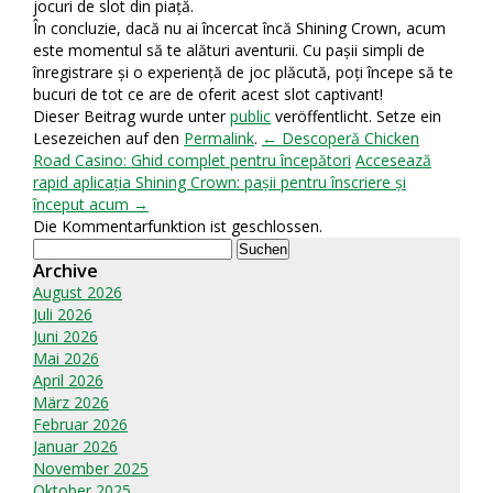
jocuri de slot din piață.
În concluzie, dacă nu ai încercat încă Shining Crown, acum
este momentul să te alături aventurii. Cu pașii simpli de
înregistrare și o experiență de joc plăcută, poți începe să te
bucuri de tot ce are de oferit acest slot captivant!
Dieser Beitrag wurde unter
public
veröffentlicht. Setze ein
Lesezeichen auf den
Permalink
.
← Descoperă Chicken
Road Casino: Ghid complet pentru începători
Accesează
rapid aplicația Shining Crown: pașii pentru înscriere și
început acum →
Die Kommentarfunktion ist geschlossen.
Suchen
nach:
Archive
August 2026
Juli 2026
Juni 2026
Mai 2026
April 2026
März 2026
Februar 2026
Januar 2026
November 2025
Oktober 2025