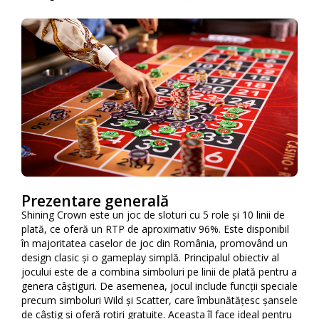
Prezentare generală
Shining Crown este un joc de sloturi cu 5 role și 10 linii de
plată, ce oferă un RTP de aproximativ 96%. Este disponibil
în majoritatea caselor de joc din România, promovând un
design clasic și o gameplay simplă. Principalul obiectiv al
jocului este de a combina simboluri pe linii de plată pentru a
genera câștiguri. De asemenea, jocul include funcții speciale
precum simboluri Wild și Scatter, care îmbunătățesc șansele
de câștig și oferă rotiri gratuite. Aceasta îl face ideal pentru