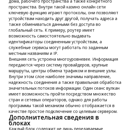
дома, рабочего пространства а также конкретного
пространства. Внутри такой казино онлайн сети
ключевую функцию играют протоколы, они позволяют
устройствам находить друг другой, получать адреса а
также обмениваться данными без доступа во
глобальный сеть. К примеру, роутер имеет
возможность самостоятельно выдавать
идентификаторы соединенным устройствам, а
служебные сервисы могут работать по заданным
местным названиям и IP.
Внешняя сеть устроена многоуровневее. Информация
передаются через систему провайдеров, крупные
маршруты, центры обмена трафиком и внешние узлы.
Внутри этом слое наиболее значимы направление,
надежность соединения а также правильная обработка
значительных потоков информации. Один сеанс вулкан
имеет возможность пройти посредством множество
стран и сетевых операторов, однако для работы
программы такой механизм обычно отображается в
качестве простое подключение со целевым сервером.
Дополнительная сведения в
блоках
Каждый блок содержит не лишь передаваемые