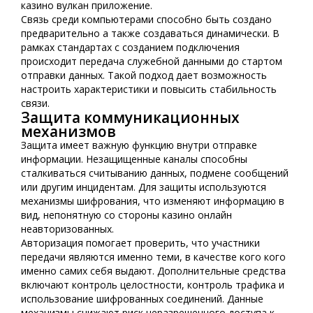
казино вулкан приложение.
Связь среди компьютерами способно быть создано
предварительно а также создаваться динамически. В
рамках стандартах с созданием подключения
происходит передача служебной данными до стартом
отправки данных. Такой подход дает возможность
настроить характеристики и повысить стабильность
связи.
Защита коммуникационных
механизмов
Защита имеет важную функцию внутри отправке
информации. Незащищенные каналы способны
сталкиваться считыванию данных, подмене сообщений
или другим инцидентам. Для защиты используются
механизмы шифрования, что изменяют информацию в
вид, непонятную со стороны казино онлайн
неавторизованных.
Авторизация помогает проверить, что участники
передачи являются именно теми, в качестве кого кого
именно самих себя выдают. Дополнительные средства
включают контроль целостности, контроль трафика и
использование шифрованных соединений. Данные
механизмы снижают риск неразрешенного доступа к