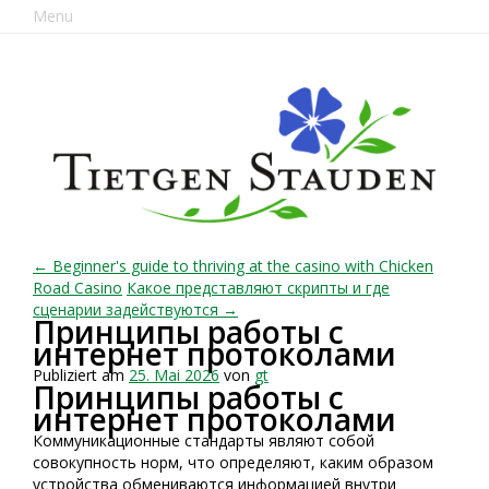
Menu
← Beginner's guide to thriving at the casino with Chicken
Road Casino
Какое представляют скрипты и где
сценарии задействуются →
Принципы работы с
интернет протоколами
Publiziert am
25. Mai 2026
von
gt
Принципы работы с
интернет протоколами
Коммуникационные стандарты являют собой
совокупность норм, что определяют, каким образом
устройства обмениваются информацией внутри