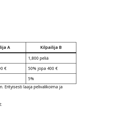
lija A
Kilpailija B
1,800 peliä
00 €
50% jopa 400 €
5%
 Erityisesti laaja pelivalikoima ja
t: