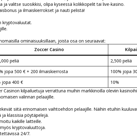
 ja valitse suosikkisi, olipa kyseessä kolikkopelit tai live-kasino.
sbonus ja ilmaiskierrokset ja nauti pelistä!
 kryptovaluutat.
ille.
inomaisilla ominaisuuksillaan, joista osa on seuraavat:
Zoccer Casino
Kilpai
3,000 peliä
2,500 peliä
% jopa 500 € + 200 ilmaiskierrosta
100% jopa 3
 jopa 400 €
10%
 Casinon kilpailuetuja verrattuna muihin markkinoilla oleviin kasinoihin.
omaisen valinnan pelaajille.
ekevät siitä erinomaisen vaihtoehdon pelaajille. Näihin etuihin kuuluva
ja klassisia pöytäpelejä.
itu kaikille laitteille.
 myös kryptovaluuttoja.
tettävissä 24/7.