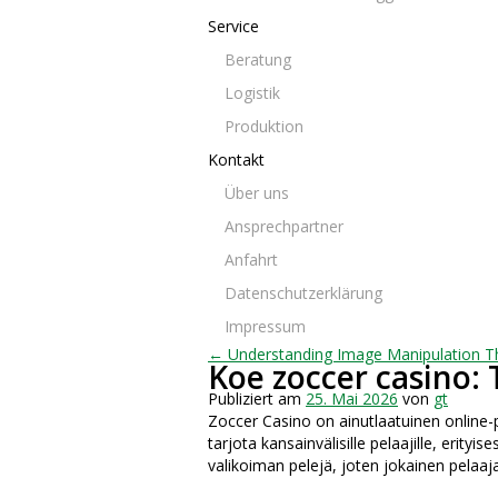
Service
Beratung
Logistik
Produktion
Kontakt
Über uns
Ansprechpartner
Anfahrt
Datenschutzerklärung
Impressum
← Understanding Image Manipulation T
Koe zoccer casino:
Publiziert am
25. Mai 2026
von
gt
Zoccer Casino on ainutlaatuinen online-p
tarjota kansainvälisille pelaajille, erityi
valikoiman pelejä, joten jokainen pelaaj