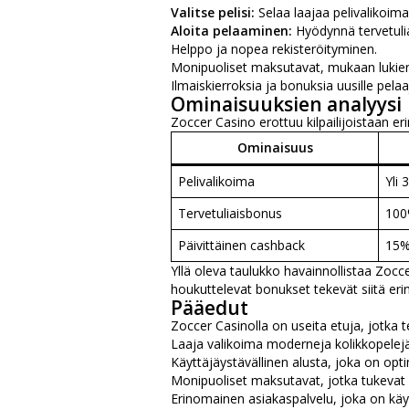
Valitse pelisi:
Selaa laajaa pelivalikoimaa
Aloita pelaaminen:
Hyödynnä tervetuliai
Helppo ja nopea rekisteröityminen.
Monipuoliset maksutavat, mukaan lukien
Ilmaiskierroksia ja bonuksia uusille pelaaj
Ominaisuuksien analyysi
Zoccer Casino erottuu kilpailijoistaan er
Ominaisuus
Pelivalikoima
Yli 
Tervetuliaisbonus
100
Päivittäinen cashback
15%
Yllä oleva taulukko havainnollistaa Zoccer
houkuttelevat bonukset tekevät siitä erin
Pääedut
Zoccer Casinolla on useita etuja, jotka t
Laaja valikoima moderneja kolikkopelejä 
Käyttäjäystävällinen alusta, joka on optimo
Monipuoliset maksutavat, jotka tukevat
Erinomainen asiakaspalvelu, joka on käy