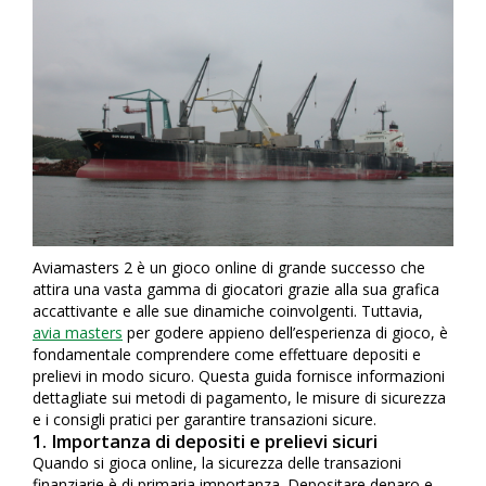
Aviamasters 2 è un gioco online di grande successo che
attira una vasta gamma di giocatori grazie alla sua grafica
accattivante e alle sue dinamiche coinvolgenti. Tuttavia,
avia masters
per godere appieno dell’esperienza di gioco, è
fondamentale comprendere come effettuare depositi e
prelievi in modo sicuro. Questa guida fornisce informazioni
dettagliate sui metodi di pagamento, le misure di sicurezza
e i consigli pratici per garantire transazioni sicure.
1. Importanza di depositi e prelievi sicuri
Quando si gioca online, la sicurezza delle transazioni
finanziarie è di primaria importanza. Depositare denaro e