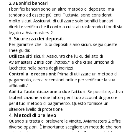
2.3 Bonifici bancari
I bonifici bancari sono un altro metodo di deposito, ma
tendono ad essere più lenti. Tuttavia, sono considerati
molto sicuri. Assicurati di utilizzare solo bonifici bancari
diretti e verifica che il conto a cui stai trasferendo i fondi sia
legato a Aviamasters 2.
3. Sicurezza dei depositi
Per garantire che i tuoi depositi siano sicuri, segui queste
linee guida:
Utilizza siti sicuri
: Assicurati che l’URL del sito di
Aviamasters 2 inizi con „https://“ e che ci sia un’icona di
lucchetto nella barra degli indirizzi.
Controlla le recensioni
: Prima di utilizzare un metodo di
pagamento, cerca recensioni online per verificare la sua
affidabilità.
Abilita l’autenticazione a due fattori
: Se possibile, attiva
l’autenticazione a due fattori per il tuo account di gioco e
per il tuo metodo di pagamento. Questo fornisce un
ulteriore livello di protezione.
4. Metodi di prelievo
Quando si tratta di prelevare le vincite, Aviamasters 2 offre
diverse opzioni. È importante scegliere un metodo che non