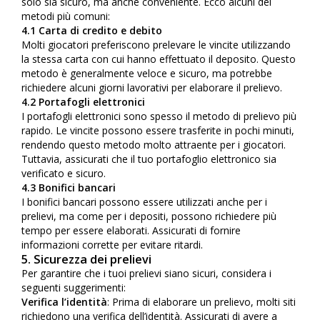
solo sia sicuro, ma anche conveniente. Ecco alcuni dei
metodi più comuni:
4.1 Carta di credito e debito
Molti giocatori preferiscono prelevare le vincite utilizzando
la stessa carta con cui hanno effettuato il deposito. Questo
metodo è generalmente veloce e sicuro, ma potrebbe
richiedere alcuni giorni lavorativi per elaborare il prelievo.
4.2 Portafogli elettronici
I portafogli elettronici sono spesso il metodo di prelievo più
rapido. Le vincite possono essere trasferite in pochi minuti,
rendendo questo metodo molto attraente per i giocatori.
Tuttavia, assicurati che il tuo portafoglio elettronico sia
verificato e sicuro.
4.3 Bonifici bancari
I bonifici bancari possono essere utilizzati anche per i
prelievi, ma come per i depositi, possono richiedere più
tempo per essere elaborati. Assicurati di fornire
informazioni corrette per evitare ritardi.
5. Sicurezza dei prelievi
Per garantire che i tuoi prelievi siano sicuri, considera i
seguenti suggerimenti:
Verifica l’identità
: Prima di elaborare un prelievo, molti siti
richiedono una verifica dell’identità. Assicurati di avere a