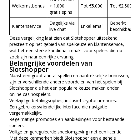
Welkomstbonus
+ 1.000
Tot €5.000
Tot €2.500
gratis spins
Dagelijks via
Beperkt
Klantenservice
Enkel email
live chat
beschikbaar
Deze vergelijking laat zien dat Slotshopper uitstekend
presteert op het gebied van spelkeuze en klantenservice,
wat het een sterke kandidaat maakt voor spelers die op
zoek zijn naar een rijke ervaring.
Belangrijke voordelen van
Slotshopper
Naast een groot aantal spellen en aantrekkelijke bonussen,
zijn er verschillende andere voordelen van het spelen bij
Slotshopper die het een populaire keuze maken onder
online casinospelers.
Veelzijdige betalingsopties, inclusief cryptocurrencies.
Een gebruikersvriendelijke interface die navigatie
vergemakkelijkt.
Regelmatige promoties en aanbiedingen voor bestaande
spelers.
Veilige en gereguleerde speelomgeving met een licentie.
Met deze kenmerken biedt Slotshopper een algehele