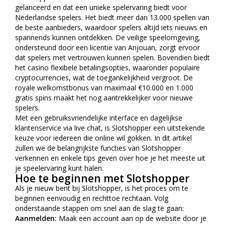
gelanceerd en dat een unieke spelervaring biedt voor
Nederlandse spelers. Het biedt meer dan 13.000 spellen van
de beste aanbieders, waardoor spelers altijd iets nieuws en
spannends kunnen ontdekken. De veilige speelomgeving,
ondersteund door een licentie van Anjouan, zorgt ervoor
dat spelers met vertrouwen kunnen spelen. Bovendien biedt
het casino flexibele betalingsopties, waaronder populaire
cryptocurrencies, wat de toegankelijkheid vergroot. De
royale welkomstbonus van maximaal €10.000 en 1.000
gratis spins maakt het nog aantrekkelijker voor nieuwe
spelers.
Met een gebruiksvriendelijke interface en dagelijkse
klantenservice via live chat, is Slotshopper een uitstekende
keuze voor iedereen die online wil gokken. In dit artikel
zullen we de belangrijkste functies van Slotshopper
verkennen en enkele tips geven over hoe je het meeste uit
je speelervaring kunt halen.
Hoe te beginnen met Slotshopper
Als je nieuw bent bij Slotshopper, is het proces om te
beginnen eenvoudig en rechttoe rechtaan. Volg
onderstaande stappen om snel aan de slag te gaan:
Aanmelden:
Maak een account aan op de website door je