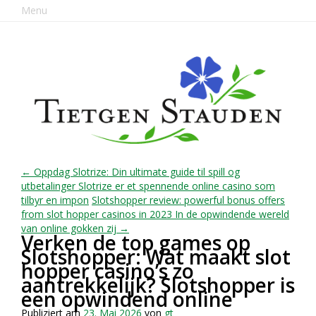
Menu
← Oppdag Slotrize: Din ultimate guide til spill og
utbetalinger Slotrize er et spennende online casino som
tilbyr en impon
Slotshopper review: powerful bonus offers
from slot hopper casinos in 2023 In de opwindende wereld
van online gokken zij →
Verken de top games op
Slotshopper: Wat maakt slot
hopper casino’s zo
aantrekkelijk? Slotshopper is
een opwindend online
Publiziert am
23. Mai 2026
von
gt