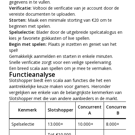
gegevens in te vullen.
Verificatie:
Voltooi de verificatie van je account door de
vereiste documenten te uploaden.
Storten:
Maak een minimale storting van €20 om te
beginnen met spelen.
Spelselectie:
Blader door de uitgebreide spelcatalogus en
kies je favoriete gokkasten of live spellen.
Begin met spelen:
Plaats je inzetten en geniet van het
spel!
Gemakkelijk aanmelden en starten in enkele minuten.
Snelle verificatie zorgt voor een veilige speelervaring.
Een breed scala aan spellen om je mee te vermaken.
Functieanalyse
Slotshopper biedt een scala aan functies die het een
aantrekkelijke keuze maken voor gamers. Hieronder
vergelijken we enkele van de belangrijkste kenmerken van
Slotshopper met die van andere aanbieders in de markt.
Concurrent
Concurrent
Kenmerk
Slotshopper
A
B
Spelselectie
13.000+
10.000+
8.000+
Tot €10.000