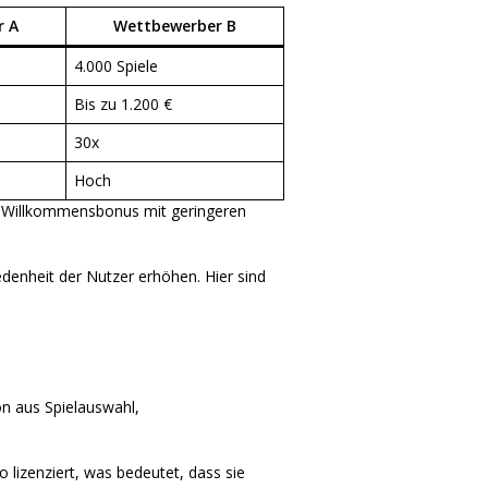
r A
Wettbewerber B
4.000 Spiele
Bis zu 1.200 €
30x
Hoch
en Willkommensbonus mit geringeren
iedenheit der Nutzer erhöhen. Hier sind
on aus Spielauswahl,
ao lizenziert, was bedeutet, dass sie