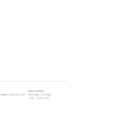
Bürozeiten
ietgen-stauden.de
Montag - Freitag
7.00 - 16.00 Uhr