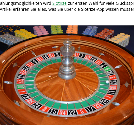
ahlungsmöglichkeiten wird
Slotrize
zur ersten Wahl für viele Glückssp
Artikel erfahren Sie alles, was Sie über die Slotrize-App wissen müss