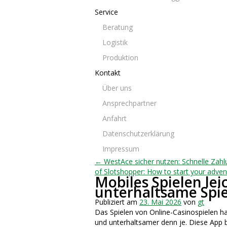
Service
Beratung
Logistik
Produktion
Kontakt
Über uns
Ansprechpartner
Anfahrt
Datenschutzerklärung
Impressum
← WestAce sicher nutzen: Schnelle Zahl
of Slotshopper: How to start your adve
Mobiles Spielen lei
unterhaltsame Spie
Publiziert am
23. Mai 2026
von
gt
Das Spielen von Online-Casinospielen ha
und unterhaltsamer denn je. Diese App bi