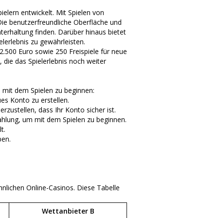
elern entwickelt. Mit Spielen von
Die benutzerfreundliche Oberfläche und
terhaltung finden. Darüber hinaus bietet
lerlebnis zu gewährleisten.
2.500 Euro sowie 250 Freispiele für neue
 die das Spielerlebnis noch weiter
d mit dem Spielen zu beginnen:
es Konto zu erstellen.
rzustellen, dass Ihr Konto sicher ist.
ahlung, um mit dem Spielen zu beginnen.
t.
ben.
hnlichen Online-Casinos. Diese Tabelle
Wettanbieter B