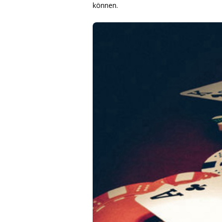
können.