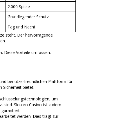
2.000 Spiele
Grundlegender Schutz
Tag und Nacht
tze steht. Der hervorragende
nen.
n. Diese Vorteile umfassen:
und benutzerfreundlichen Plattform für
 Sicherheit bietet.
rschlüsselungstechnologien, um
zt sind. Slotoro Casino ist zudem
 garantiert.
arbeitet werden. Dies trägt zur