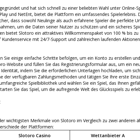
gründet und hat sich schnell zu einer beliebten Wahl unter Online-Spi
ay und NetEnt, bietet die Plattform ein umfassendes Spielerlebnis. 
cher, dass sowohl Neulinge als auch erfahrene Spieler die perfekte Un
ahmen, um die Daten seiner Nutzer zu schützen und ein sicheres Spie
en bietet Slotoro ein attraktives Willkommenspaket von 100 % bis zu 
f Kundenservice mit 24/7-Support und zahlreichen laufenden Aktionen,
 Sie einige einfache Schritte befolgen, um ein Konto zu erstellen un
ro-Website und füllen Sie das Registrierungsformular aus, um ein neu
 Identität, indem Sie die erforderlichen Unterlagen hochladen, um siche
e der verfügbaren Zahlungsmethoden und tätigen Sie Ihre erste Einz
mfangreiche Spielbibliothek und wählen Sie ein Spiel, das Ihnen gefäll
tarten Sie das Spiel, um die aufregende Welt des Glücksspiels zu erle
t
der wichtigsten Merkmale von Slotoro im Vergleich zu zwei anderen ä
terschiede der Plattformen:
Slotoro Casino
Wettanbieter A