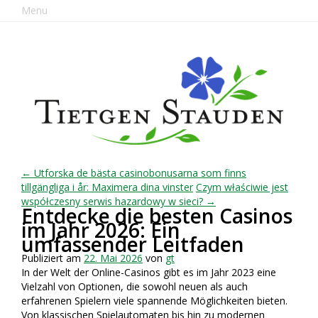
Menu
← Utforska de bästa casinobonusarna som finns
tillgängliga i år: Maximera dina vinster
Czym właściwie jest
współczesny serwis hazardowy w sieci? →
Entdecke die besten Casinos
im Jahr 2026: Ein
umfassender Leitfaden
Publiziert am
22. Mai 2026
von
gt
In der Welt der Online-Casinos gibt es im Jahr 2023 eine
Vielzahl von Optionen, die sowohl neuen als auch
erfahrenen Spielern viele spannende Möglichkeiten bieten.
Von klassischen Spielautomaten bis hin zu modernen