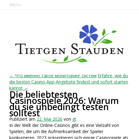
Menu
← Что именно такое мониторинг систем
Erfahre, wie du
die besten Casino-App-Angebote findest und sofort starten
kannst →
Die beliebtesten
Casinospiele 2026: Warum
du sie unbedingt testen
solltest
Publiziert am
22. Mai 2026
von
gt
In der Welt der Online-Casinos gibt es eine Vielzahl von
Spielen, die um die Aufmerksamkeit der Spieler
konkurrieren. 2023 präsentieren sich einige Casinospiele als