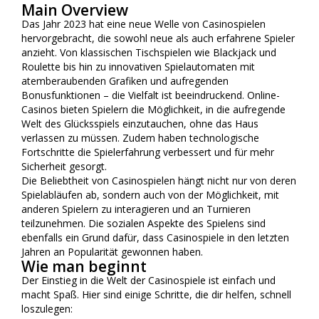
Main Overview
Das Jahr 2023 hat eine neue Welle von Casinospielen
hervorgebracht, die sowohl neue als auch erfahrene Spieler
anzieht. Von klassischen Tischspielen wie Blackjack und
Roulette bis hin zu innovativen Spielautomaten mit
atemberaubenden Grafiken und aufregenden
Bonusfunktionen – die Vielfalt ist beeindruckend. Online-
Casinos bieten Spielern die Möglichkeit, in die aufregende
Welt des Glücksspiels einzutauchen, ohne das Haus
verlassen zu müssen. Zudem haben technologische
Fortschritte die Spielerfahrung verbessert und für mehr
Sicherheit gesorgt.
Die Beliebtheit von Casinospielen hängt nicht nur von deren
Spielabläufen ab, sondern auch von der Möglichkeit, mit
anderen Spielern zu interagieren und an Turnieren
teilzunehmen. Die sozialen Aspekte des Spielens sind
ebenfalls ein Grund dafür, dass Casinospiele in den letzten
Jahren an Popularität gewonnen haben.
Wie man beginnt
Der Einstieg in die Welt der Casinospiele ist einfach und
macht Spaß. Hier sind einige Schritte, die dir helfen, schnell
loszulegen: