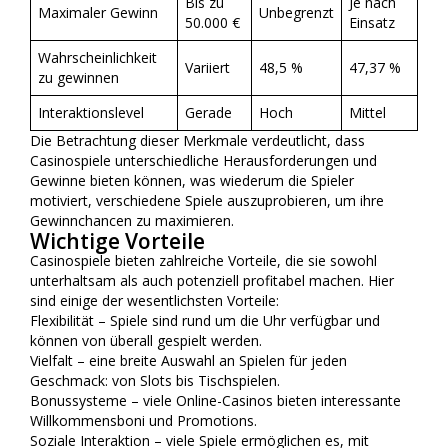
Bis zu
Je nach
Maximaler Gewinn
Unbegrenzt
50.000 €
Einsatz
Wahrscheinlichkeit
Variiert
48,5 %
47,37 %
zu gewinnen
Interaktionslevel
Gerade
Hoch
Mittel
Die Betrachtung dieser Merkmale verdeutlicht, dass
Casinospiele unterschiedliche Herausforderungen und
Gewinne bieten können, was wiederum die Spieler
motiviert, verschiedene Spiele auszuprobieren, um ihre
Gewinnchancen zu maximieren.
Wichtige Vorteile
Casinospiele bieten zahlreiche Vorteile, die sie sowohl
unterhaltsam als auch potenziell profitabel machen. Hier
sind einige der wesentlichsten Vorteile:
Flexibilität – Spiele sind rund um die Uhr verfügbar und
können von überall gespielt werden.
Vielfalt – eine breite Auswahl an Spielen für jeden
Geschmack: von Slots bis Tischspielen.
Bonussysteme – viele Online-Casinos bieten interessante
Willkommensboni und Promotions.
Soziale Interaktion – viele Spiele ermöglichen es, mit