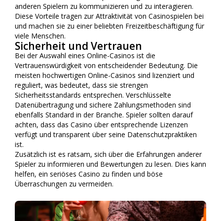
anderen Spielern zu kommunizieren und zu interagieren.
Diese Vorteile tragen zur Attraktivität von Casinospielen bei
und machen sie zu einer beliebten Freizeitbeschäftigung für
viele Menschen.
Sicherheit und Vertrauen
Bei der Auswahl eines Online-Casinos ist die
Vertrauenswürdigkeit von entscheidender Bedeutung. Die
meisten hochwertigen Online-Casinos sind lizenziert und
reguliert, was bedeutet, dass sie strengen
Sicherheitsstandards entsprechen. Verschlüsselte
Datenübertragung und sichere Zahlungsmethoden sind
ebenfalls Standard in der Branche. Spieler sollten darauf
achten, dass das Casino über entsprechende Lizenzen
verfügt und transparent über seine Datenschutzpraktiken
ist.
Zusätzlich ist es ratsam, sich über die Erfahrungen anderer
Spieler zu informieren und Bewertungen zu lesen. Dies kann
helfen, ein seriöses Casino zu finden und böse
Überraschungen zu vermeiden.