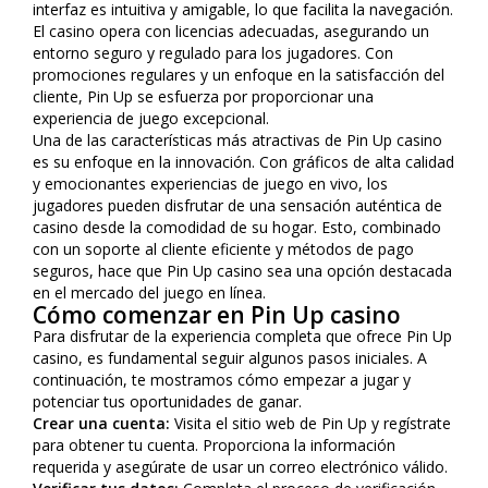
interfaz es intuitiva y amigable, lo que facilita la navegación.
El casino opera con licencias adecuadas, asegurando un
entorno seguro y regulado para los jugadores. Con
promociones regulares y un enfoque en la satisfacción del
cliente, Pin Up se esfuerza por proporcionar una
experiencia de juego excepcional.
Una de las características más atractivas de Pin Up casino
es su enfoque en la innovación. Con gráficos de alta calidad
y emocionantes experiencias de juego en vivo, los
jugadores pueden disfrutar de una sensación auténtica de
casino desde la comodidad de su hogar. Esto, combinado
con un soporte al cliente eficiente y métodos de pago
seguros, hace que Pin Up casino sea una opción destacada
en el mercado del juego en línea.
Cómo comenzar en Pin Up casino
Para disfrutar de la experiencia completa que ofrece Pin Up
casino, es fundamental seguir algunos pasos iniciales. A
continuación, te mostramos cómo empezar a jugar y
potenciar tus oportunidades de ganar.
Crear una cuenta:
Visita el sitio web de Pin Up y regístrate
para obtener tu cuenta. Proporciona la información
requerida y asegúrate de usar un correo electrónico válido.