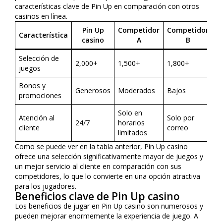
características clave de Pin Up en comparación con otros
casinos en línea.
Pin Up
Competidor
Competidor
Característica
casino
A
B
Selección de
2,000+
1,500+
1,800+
juegos
Bonos y
Generosos
Moderados
Bajos
promociones
Solo en
Atención al
Solo por
24/7
horarios
cliente
correo
limitados
Como se puede ver en la tabla anterior, Pin Up casino
ofrece una selección significativamente mayor de juegos y
un mejor servicio al cliente en comparación con sus
competidores, lo que lo convierte en una opción atractiva
para los jugadores.
Beneficios clave de Pin Up casino
Los beneficios de jugar en Pin Up casino son numerosos y
pueden mejorar enormemente la experiencia de juego. A