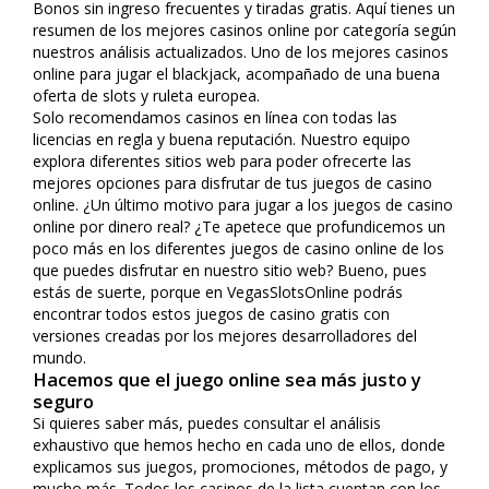
Bonos sin ingreso frecuentes y tiradas gratis. Aquí tienes un
resumen de los mejores casinos online por categoría según
nuestros análisis actualizados. Uno de los mejores casinos
online para jugar el blackjack, acompañado de una buena
oferta de slots y ruleta europea.
Solo recomendamos casinos en línea con todas las
licencias en regla y buena reputación. Nuestro equipo
explora diferentes sitios web para poder ofrecerte las
mejores opciones para disfrutar de tus juegos de casino
online. ¿Un último motivo para jugar a los juegos de casino
online por dinero real? ¿Te apetece que profundicemos un
poco más en los diferentes juegos de casino online de los
que puedes disfrutar en nuestro sitio web? Bueno, pues
estás de suerte, porque en VegasSlotsOnline podrás
encontrar todos estos juegos de casino gratis con
versiones creadas por los mejores desarrolladores del
mundo.
Hacemos que el juego online sea más justo y
seguro
Si quieres saber más, puedes consultar el análisis
exhaustivo que hemos hecho en cada uno de ellos, donde
explicamos sus juegos, promociones, métodos de pago, y
mucho más. Todos los casinos de la lista cuentan con los