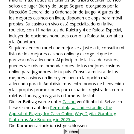
sellos de Jugar Bien y de Juego Seguro, otorgados por la
Dirección General de la Ordenación de Juego. Algunos de
los mejores casinos en línea, disponen de apps para móvil
propias. Su casino en vivo está especializado en la live
roulette, con 11 variantes de Ruleta y 4 de Ruleta Especial,
incluyendo opciones populares como la Ruleta Automática
y la Quantum.
Si quieres encontrar el que mejor se ajuste a ti, consulta mi
lista de los mejores casinos online y escoge el que te
parezca más adecuado. Al principio de la lista de casinos,
puedes ver mis recomendaciones de los mejores casinos
online para jugadores de tu país. Consulta mi lista de los
mejores casinos en línea y encuentra la opción más
adecuada para ti. Aquí dividimos entre bonos de bienvenida
y las propias promociones para usuarios registrados como
ruletas diarias, giros gratis o torneos de slots.
Dieser Beitrag wurde unter
Casino
veröffentlicht. Setze ein
Lesezeichen auf den
Permalink
.
← Understanding the
Appeal of Playing for Cash Online
Why Digital Gambling
Platforms Are Booming in 2025 →
Die Kommentarfunktion ist geschlossen.
Suchen