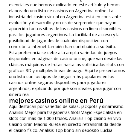
esenciales que hemos explicado en este artículo y hemos
elaborado una lista de casinos en Аrgentina online. La
industria del casino virtual en Argentina está en constante
evolución y desarrollo y no es de sorprender que hayan
aparecido tantos sitios de los casinos en línea disponibles
para los jugadores argentinos. La facilidad de acceso y la
posibilidad de jugar desde cualquier dispositivo con
conexión a Internet también han contribuido a su éxito.
Esta preferencia se debe a la amplia variedad de juegos
disponibles en páginas de casino online, que van desde las
clásicas máquinas de frutas hasta las sofisticadas slots con
gráficos 3D y múltiples líneas de pago. Aquí te presentamos
una lista con los tipos de juegos más populares en los
casinos online seguros disponibles para jugadores
argentinos, explicando por qué son ideales para jugar con
dinero real.
mejores casinos online en Perú
Aquí destacan por variedad de salas, jackpots y dinamismo.
Análisis Mejor para tragaperras SlotsMagic Especialista en
slots con más de 1.000 títulos. Análisis Top casino en vivo
Casino Gran Madrid Ruleta en directo retransmitida desde
el casino físico. Análisis Top bono sin depósito Luckia