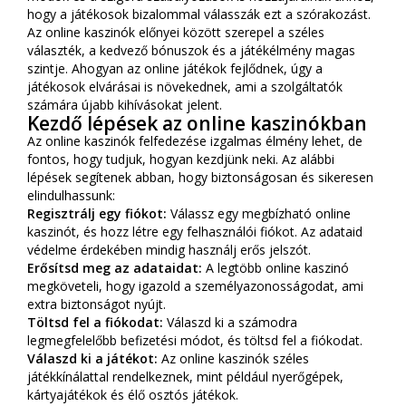
hogy a játékosok bizalommal válasszák ezt a szórakozást.
Az online kaszinók előnyei között szerepel a széles
választék, a kedvező bónuszok és a játékélmény magas
szintje. Ahogyan az online játékok fejlődnek, úgy a
játékosok elvárásai is növekednek, ami a szolgáltatók
számára újabb kihívásokat jelent.
Kezdő lépések az online kaszinókban
Az online kaszinók felfedezése izgalmas élmény lehet, de
fontos, hogy tudjuk, hogyan kezdjünk neki. Az alábbi
lépések segítenek abban, hogy biztonságosan és sikeresen
elindulhassunk:
Regisztrálj egy fiókot:
Válassz egy megbízható online
kaszinót, és hozz létre egy felhasználói fiókot. Az adataid
védelme érdekében mindig használj erős jelszót.
Erősítsd meg az adataidat:
A legtöbb online kaszinó
megköveteli, hogy igazold a személyazonosságodat, ami
extra biztonságot nyújt.
Töltsd fel a fiókodat:
Válaszd ki a számodra
legmegfelelőbb befizetési módot, és töltsd fel a fiókodat.
Válaszd ki a játékot:
Az online kaszinók széles
játékkínálattal rendelkeznek, mint például nyerőgépek,
kártyajátékok és élő osztós játékok.