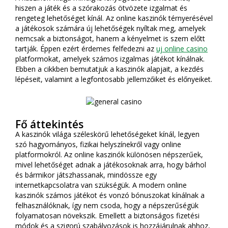
hiszen a játék és a szórakozás ötvözete izgalmat és
rengeteg lehetőséget kínál. Az online kaszinók térnyerésével
a játékosok számára új lehetőségek nyíltak meg, amelyek
nemcsak a biztonságot, hanem a kényelmet is szem előtt
tartják. Éppen ezért érdemes felfedezni az
uj online casino
platformokat, amelyek számos izgalmas játékot kínálnak.
Ebben a cikkben bemutatjuk a kaszinók alapjait, a kezdés
lépéseit, valamint a legfontosabb jellemzőiket és előnyeiket.
Fő áttekintés
A kaszinók világa széleskörű lehetőségeket kínál, legyen
szó hagyományos, fizikai helyszínekről vagy online
platformokról. Az online kaszinók különösen népszerűek,
mivel lehetőséget adnak a játékosoknak arra, hogy bárhol
és bármikor játszhassanak, mindössze egy
internetkapcsolatra van szükségük. A modern online
kaszinók számos játékot és vonzó bónuszokat kínálnak a
felhasználóknak, így nem csoda, hogy a népszerűségük
folyamatosan növekszik. Emellett a biztonságos fizetési
módok és a szigorú szabályozások is hozzájárulnak ahhoz,