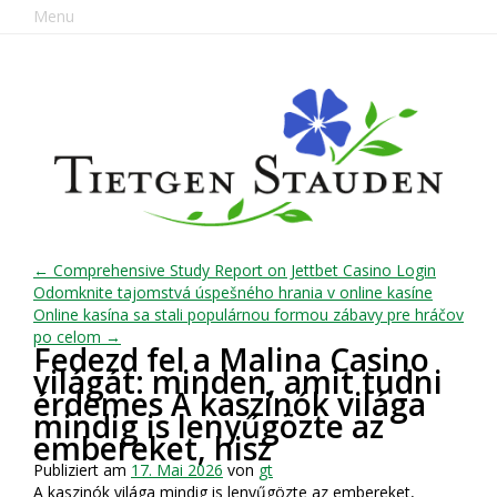
Menu
← Comprehensive Study Report on Jettbet Casino Login
Odomknite tajomstvá úspešného hrania v online kasíne
Online kasína sa stali populárnou formou zábavy pre hráčov
po celom →
Fedezd fel a Malina Casino
világát: minden, amit tudni
érdemes A kaszinók világa
mindig is lenyűgözte az
embereket, hisz
Publiziert am
17. Mai 2026
von
gt
A kaszinók világa mindig is lenyűgözte az embereket,