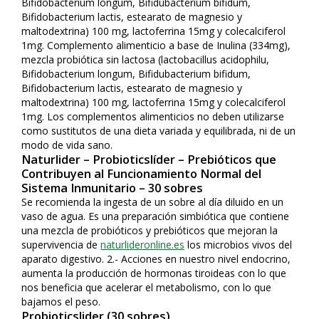
Bifidobacterium longum, Bifidubacterium bifidum,
Bifidobacterium lactis, estearato de magnesio y
maltodextrina) 100 mg, lactoferrina 15mg y colecalciferol
1mg. Complemento alimenticio a base de Inulina (334mg),
mezcla probiótica sin lactosa (lactobacillus acidophilu,
Bifidobacterium longum, Bifidubacterium bifidum,
Bifidobacterium lactis, estearato de magnesio y
maltodextrina) 100 mg, lactoferrina 15mg y colecalciferol
1mg. Los complementos alimenticios no deben utilizarse
como sustitutos de una dieta variada y equilibrada, ni de un
modo de vida sano.
Naturlider – Probioticslíder – Prebióticos que
Contribuyen al Funcionamiento Normal del
Sistema Inmunitario – 30 sobres
Se recomienda la ingesta de un sobre al día diluido en un
vaso de agua. Es una preparación simbiótica que contiene
una mezcla de probióticos y prebióticos que mejoran la
supervivencia de
naturlideronline.es
los microbios vivos del
aparato digestivo. 2.- Acciones en nuestro nivel endocrino,
aumenta la producción de hormonas tiroideas con lo que
nos beneficia que acelerar el metabolismo, con lo que
bajamos el peso.
Probioticslider (30 sobres)