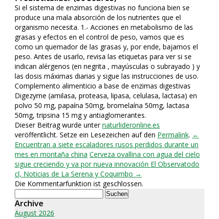
Si el sistema de enzimas digestivas no funciona bien se
produce una mala absorción de los nutrientes que el
organismo necesita. 1.- Acciones en metabolismo de las
grasas y efectos en el control de peso, vamos que es
como un quemador de las grasas y, por ende, bajamos el
peso. Antes de usarlo, revisa las etiquetas para ver si se
indican alérgenos (en negrita , mayúsculas o subrayado ) y
las dosis máximas diarias y sigue las instrucciones de uso.
Complemento alimenticio a base de enzimas digestivas
Digezyme (amilasa, proteasa, lipasa, celulasa, lactasa) en
polvo 50 mg, papaína 50mg, bromelaína 50mg, lactasa
50mg, tripsina 15 mg y antiaglomerantes.
Dieser Beitrag wurde unter
naturlideronline.es
veröffentlicht. Setze ein Lesezeichen auf den
Permalink
.
←
Encuentran a siete escaladores rusos perdidos durante un
mes en montaña china
Cerveza ovallina con agua del cielo
sigue creciendo y va por nueva innovación El Observatodo
cl, Noticias de La Serena y Coquimbo →
Die Kommentarfunktion ist geschlossen.
Suchen
nach:
Archive
August 2026