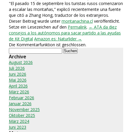
"El pasado 15 de septiembre los turistas rusos comenzaron
a escalar las montañas,” explicó recientemente una fuente
que citó a Zhang Hong, traductor de los extranjeros.
Dieser Beitrag wurde unter
montanachina.cl
veröffentlicht.
Setze ein Lesezeichen auf den
Permalink
.
← ATA da diez
consejos a los autónomos para sacar partido a las ayudas
de Kit Digital
Amazon es: Naturlider →
Die Kommentarfunktion ist geschlossen.
Suchen
nach:
Archive
August 2026
Juli 2026
Juni 2026
Mai 2026
April 2026
März 2026
Februar 2026
Januar 2026
November 2025
Oktober 2025
März 2024
Juni 2023