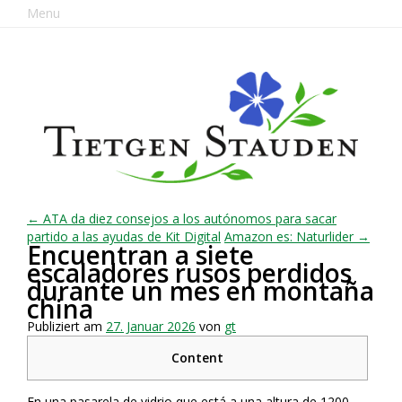
Menu
← ATA da diez consejos a los autónomos para sacar
partido a las ayudas de Kit Digital
Amazon es: Naturlider →
Encuentran a siete
escaladores rusos perdidos
durante un mes en montaña
china
Publiziert am
27. Januar 2026
von
gt
Content
En una pasarela de vidrio que está a una altura de 1200