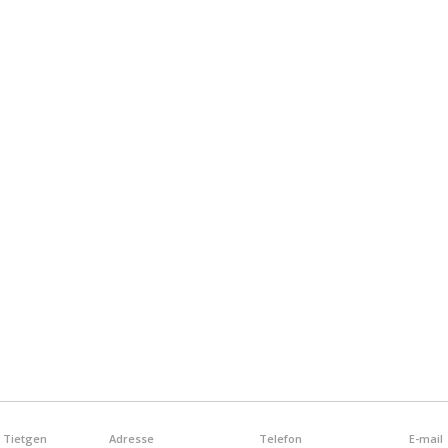
sobre
los
Juegos
de
Casino
en
Línea:
Tendencias,
Beneficios
y
Desafíos
 Tietgen
Adresse
Telefon
E-mail