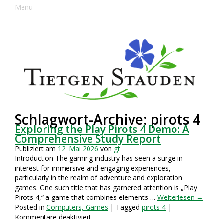
Menu
Schlagwort-Archive: pirots 4
Exploring the Play Pirots 4 Demo: A
Comprehensive Study Report
Publiziert am
12. Mai 2026
von
gt
Introduction The gaming industry has seen a surge in
interest for immersive and engaging experiences,
particularly in the realm of adventure and exploration
games. One such title that has garnered attention is „Play
Pirots 4,“ a game that combines elements …
Weiterlesen
→
Posted in
Computers, Games
| Tagged
pirots 4
|
für
Kommentare deaktiviert