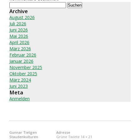
Suchen
Exploring
nach:
Archive
the
Play
August 2026
Pirots
Juli 2026
4
Juni 2026
Demo:
Mai 2026
A
April 2026
Comprehensive
März 2026
Study
Februar 2026
Report
Januar 2026
November 2025
Oktober 2025
März 2024
Juni 2023
Meta
Anmelden
Gunnar Tietgen
Adresse
Staudenkulturen
Grüne Twiete 14 + 21