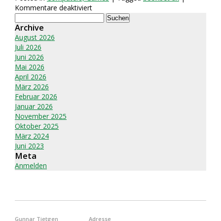
für
Kommentare deaktiviert
Suchen
Comprehensive
nach:
Archive
Study
Report
August 2026
on
Juli 2026
BeonBet
Juni 2026
Login
Mai 2026
April 2026
März 2026
Februar 2026
Januar 2026
November 2025
Oktober 2025
März 2024
Juni 2023
Meta
Anmelden
Gunnar Tietgen
Adresse