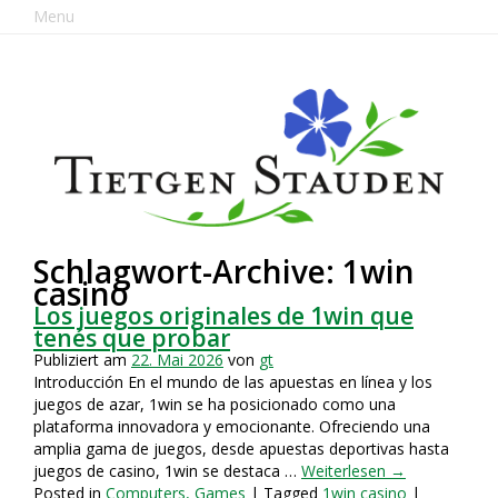
Menu
Schlagwort-Archive: 1win
casino
Los juegos originales de 1win que
tenés que probar
Publiziert am
22. Mai 2026
von
gt
Introducción En el mundo de las apuestas en línea y los
juegos de azar, 1win se ha posicionado como una
plataforma innovadora y emocionante. Ofreciendo una
amplia gama de juegos, desde apuestas deportivas hasta
juegos de casino, 1win se destaca …
Weiterlesen
→
Posted in
Computers, Games
| Tagged
1win casino
|